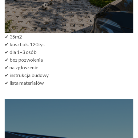
✔ 35m2
✔ koszt ok. 120tys
✔ dla 1–3 osób
✔ bez pozwolenia
✔ na zgłoszenie
✔ instrukcja budowy
✔ lista materiałów