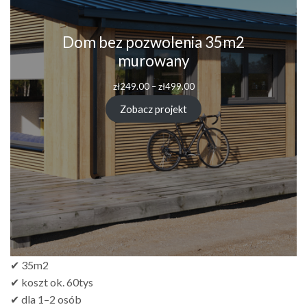
Dom bez pozwolenia 35m2
murowany
zł
249.00
–
zł
499.00
Zobacz projekt
✔ 35m2
✔ koszt ok. 60tys
✔ dla 1–2 osób