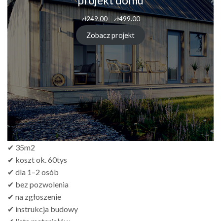
projekt domu
zł
249.00
–
zł
499.00
Zobacz projekt
✔ 35m2
✔ koszt ok. 60tys
✔ dla 1–2 osób
✔ bez pozwolenia
✔ na zgłoszenie
✔ instrukcja budowy