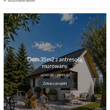
✔ lista materiałów
Dom 35m2 z antresolą,
murowany.
zł
249.00
–
zł
499.00
Zobacz projekt