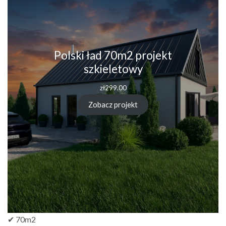
Polski ład 70m2 projekt
szkieletowy
zł
299.00
Zobacz projekt
✔ 70m2