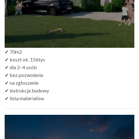
✔ 70m2
✔ koszt ok. 156tys
✔ dla 2–4 osób
✔ bez pozwolenia
✔ na zgłoszenie
✔ instrukcja budowy
✔ lista materiałów