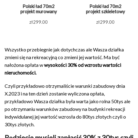
Polski ład 70m2
Polski ład 70m2
projekt murowany
projekt szkieletowy
zł
299.00
zł
299.00
Wszystko przebiegnie jak dotychczas ale Wasza działka
zmieni się na rekreacyjną co zmieni jej wartość. Ma być
nałożona opłata w
wysokości 30% od wzrostu wartości
nieruchomości.
Czyli przykładowo otrzymaliście warunki zabudowy dnia
X.2023 i na ten dzień zostanie wyliczona opłata,
przykładowo Wasza działka była warta jako rolna 50tys ale
po otrzymaniu warunków zabudowy na budynki rekreacji
indywidulanej jej wartość wzrosła do 80tys złotych czyli o
30tys złotych.
Będziecie musieli zapłacić 30% z 30tys czyli