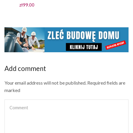
Aktualna
cena
zł
99.00
cena
wynosiła:
wynosi:
zł199.00.
zł99.00.
Add comment
Your email address will not be published. Required fields are
marked