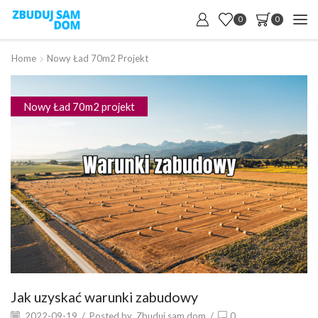
0
0
Home
Nowy Ład 70m2 Projekt
Nowy Ład 70m2 projekt
Jak uzyskać warunki zabudowy
2022-09-19
/
Posted by
Zbuduj sam dom
/
0