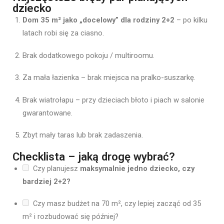
dziecko
Dom 35 m² jako „docelowy” dla rodziny 2+2
– po kilku
latach robi się za ciasno.
Brak dodatkowego pokoju / multiroomu.
Za mała łazienka – brak miejsca na pralko-suszarkę.
Brak wiatrołapu – przy dzieciach błoto i piach w salonie
gwarantowane.
Zbyt mały taras lub brak zadaszenia.
Checklista – jaką drogę wybrać?
Czy planujesz
maksymalnie jedno dziecko, czy
bardziej 2+2?
Czy masz budżet na 70 m², czy lepiej zacząć od 35
m² i rozbudować się później?