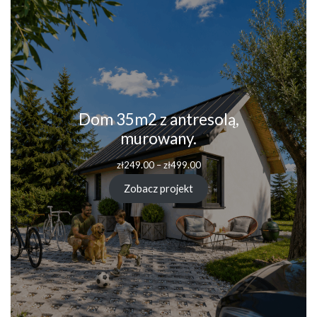
Dom 35m2 z antresolą,
murowany.
zł
249.00
–
zł
499.00
Zobacz projekt