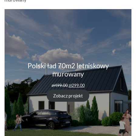
Polski ład 70m2 letniskowy
murowany
zł
499.00
zł
299.00
Zobacz projekt