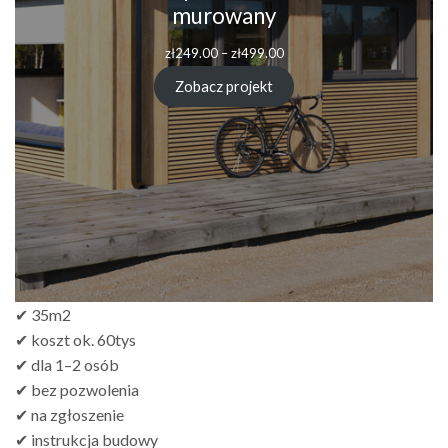
murowany
zł
249.00
–
zł
499.00
Zobacz projekt
✔ 35m2
✔ koszt ok. 60tys
✔ dla 1–2 osób
✔ bez pozwolenia
✔ na zgłoszenie
✔ instrukcja budowy