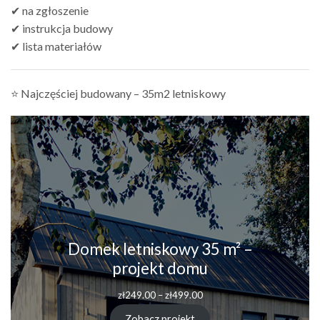
✔ na zgłoszenie
✔ instrukcja budowy
✔ lista materiałów
⭐ Najczęściej budowany – 35m2 letniskowy
Domek letniskowy 35 m² –
projekt domu
zł
249.00
–
zł
499.00
Zobacz projekt