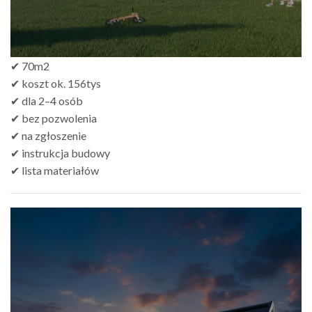
✔ 70m2
✔ koszt ok. 156tys
✔ dla 2–4 osób
✔ bez pozwolenia
✔ na zgłoszenie
✔ instrukcja budowy
✔ lista materiałów