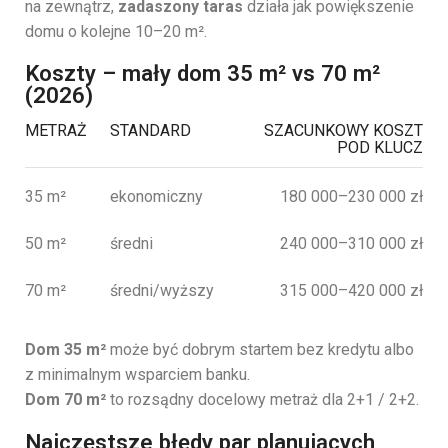
na zewnątrz,
zadaszony taras
działa jak powiększenie
domu o kolejne 10–20 m².
Koszty – mały dom 35 m² vs 70 m²
(2026)
METRAŻ
STANDARD
SZACUNKOWY KOSZT
POD KLUCZ
35 m²
ekonomiczny
180 000–230 000 zł
50 m²
średni
240 000–310 000 zł
70 m²
średni/wyższy
315 000–420 000 zł
Dom 35 m²
może być dobrym startem bez kredytu albo
z minimalnym wsparciem banku.
Dom 70 m²
to rozsądny docelowy metraż dla 2+1 / 2+2.
Najczęstsze błędy par planujących