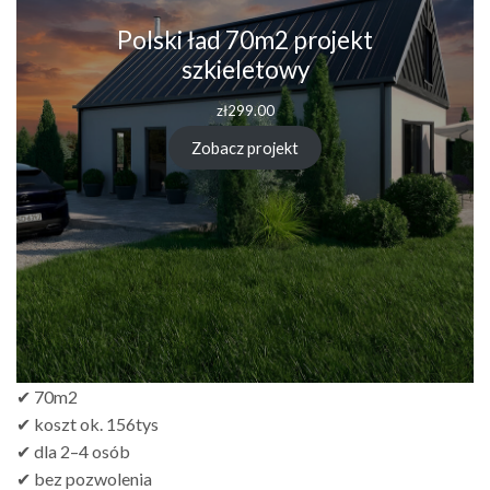
Polski ład 70m2 projekt
szkieletowy
zł
299.00
Zobacz projekt
✔ 70m2
✔ koszt ok. 156tys
✔ dla 2–4 osób
✔ bez pozwolenia