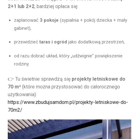
2+1 lub 2+2
, bardziej opłaca się:
zaplanować
3 pokoje
(sypialnia + pokój dziecka + mały
gabinet),
przewidzieć
taras i ogród
jako dodatkową przestrzeń,
od razu dobrać układ, który „udźwignie” powiększenie
rodziny.
👉 Tu świetnie sprawdzą się
projekty letniskowe do
70 m²
(które można przystosować do całorocznego
użytkowania):
https://www.zbudujsamdom.pl/projekty-letniskowe-do-
70m2/