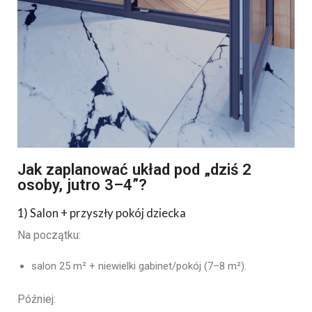
Jak zaplanować układ pod „dziś 2
osoby, jutro 3–4”?
1) Salon + przyszły pokój dziecka
Na początku:
salon 25 m² + niewielki gabinet/pokój (7–8 m²).
Później: