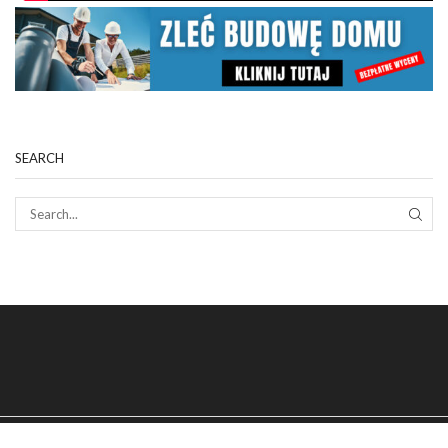
SEARCH
SEAR