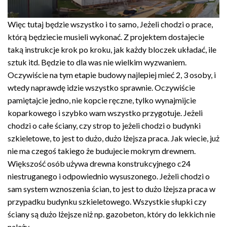
Więc tutaj będzie wszystko i to samo, Jeżeli chodzi o prace,
którą będziecie musieli wykonać. Z projektem dostajecie
taką instrukcje krok po kroku, jak każdy bloczek układać, ile
sztuk itd. Będzie to dla was nie wielkim wyzwaniem.
Oczywiście na tym etapie budowy najlepiej mieć 2, 3 osoby, i
wtedy naprawdę idzie wszystko sprawnie. Oczywiście
pamiętajcie jedno, nie kopcie ręczne, tylko wynajmijcie
koparkowego i szybko wam wszystko przygotuje. Jeżeli
chodzi o całe ściany, czy strop to jeżeli chodzi o budynki
szkieletowe, to jest to dużo, dużo lżejsza praca. Jak wiecie, już
nie ma czegoś takiego że budujecie mokrym drewnem.
Większość osób używa drewna konstrukcyjnego c24
niestruganego i odpowiednio wysuszonego. Jeżeli chodzi o
sam system wznoszenia ścian, to jest to dużo lżejsza praca w
przypadku budynku szkieletowego. Wszystkie słupki czy
ściany są dużo lżejsze niż np. gazobeton, który do lekkich nie
należy.