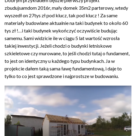
Dobrym przykładem będzie pierwszy projekt
zbudujsamdom 2016r, mały domek 35m2 parterowy, wtedy
wyszedł on 27tys zł pod klucz, tak pod klucz ! Za same
materiały budowlane aktualnie na taki budynek to około 60
tys zł !…i taki budynek wykończyć oczywiście budując
samemu. Sami widzicie ile w ciągu 5 lat wartość wzrosła
takiej inwestycji. Jeżeli chodzi o budynki letniskowe
szkieletowe czy murowane, to jeśli chodzi tutaj o fundament,
to jest on identyczny u każdego typu budynkach. Ja w
projekcie dałem taką sama ławę fundamentową, i daje to
tylko to co jest sprawdzone i najprostsze w budowaniu.