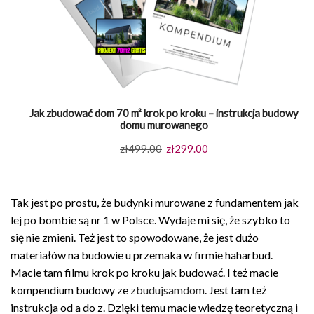
Jak zbudować dom 70 m² krok po kroku – instrukcja budowy
domu murowanego
Pierwotna
Aktualna
zł
499.00
zł
299.00
cena
cena
wynosiła:
wynosi:
Tak jest po prostu, że budynki murowane z fundamentem jak
zł499.00.
zł299.00.
lej po bombie są nr 1 w Polsce. Wydaje mi się, że szybko to
się nie zmieni. Też jest to spowodowane, że jest dużo
materiałów na budowie u przemaka w firmie haharbud.
Macie tam filmu krok po kroku jak budować. I też macie
kompendium budowy ze
zbudujsamdom
. Jest tam też
instrukcja od a do z. Dzięki temu macie wiedzę teoretyczną i