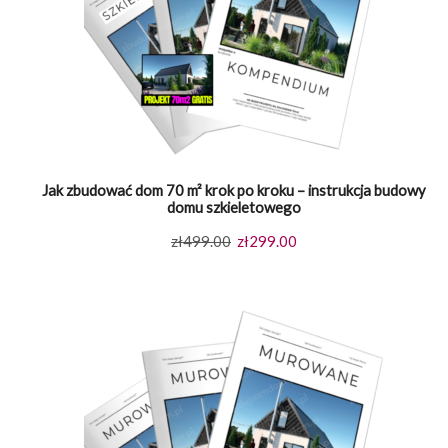
Jak zbudować dom 70 m² krok po kroku – instrukcja budowy
domu szkieletowego
Pierwotna
Aktualna
zł
499.00
zł
299.00
cena
cena
wynosiła:
wynosi:
zł499.00.
zł299.00.