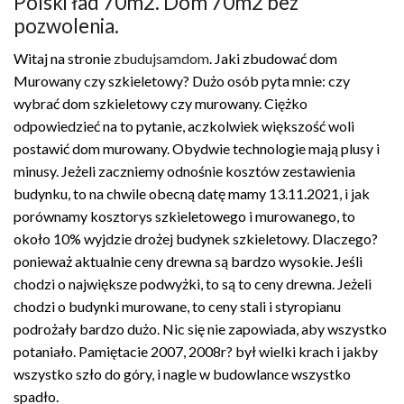
Polski ład 70m2. Dom 70m2 bez
pozwolenia.
Witaj na stronie
zbudujsamdom
. Jaki zbudować dom
Murowany czy szkieletowy? Dużo osób pyta mnie: czy
wybrać dom szkieletowy czy murowany. Ciężko
odpowiedzieć na to pytanie, aczkolwiek większość woli
postawić dom murowany. Obydwie technologie mają plusy i
minusy. Jeżeli zaczniemy odnośnie kosztów zestawienia
budynku, to na chwile obecną datę mamy 13.11.2021, i jak
porównamy kosztorys szkieletowego i murowanego, to
około 10% wyjdzie drożej budynek szkieletowy. Dlaczego?
ponieważ aktualnie ceny drewna są bardzo wysokie. Jeśli
chodzi o największe podwyżki, to są to ceny drewna. Jeżeli
chodzi o budynki murowane, to ceny stali i styropianu
podrożały bardzo dużo. Nic się nie zapowiada, aby wszystko
potaniało. Pamiętacie 2007, 2008r? był wielki krach i jakby
wszystko szło do góry, i nagle w budowlance wszystko
spadło.