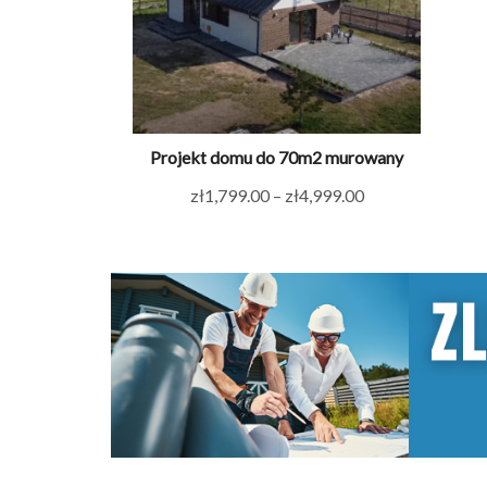
Projekt domu do 70m2 murowany
Zakres
zł
1,799.00
–
zł
4,999.00
cen:
od
zł1,799.00
do
zł4,999.00