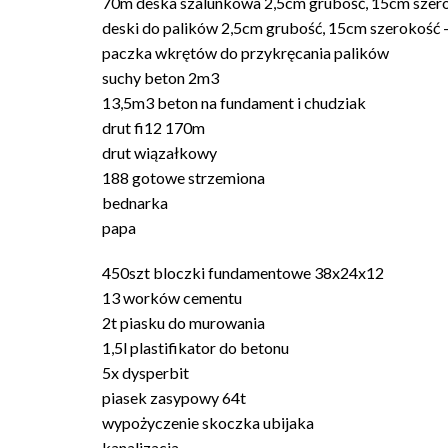
70m deska szalunkowa 2,5cm grubość, 15cm szer
deski do palików 2,5cm grubość, 15cm szerokość 
paczka wkrętów do przykręcania palików
suchy beton 2m3
13,5m3 beton na fundament i chudziak
drut fi12 170m
drut wiązałkowy
188 gotowe strzemiona
bednarka
papa
450szt bloczki fundamentowe 38x24x12
13 worków cementu
2t piasku do murowania
1,5l plastifikator do betonu
5x dysperbit
piasek zasypowy 64t
wypożyczenie skoczka ubijaka
kanalizacja