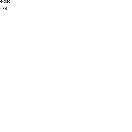
okość
– 78