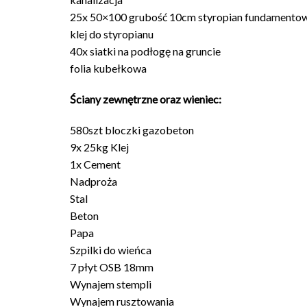
25x 50×100 grubość 10cm styropian fundamento
klej do styropianu
40x siatki na podłogę na gruncie
folia kubełkowa
Ściany zewnętrzne oraz wieniec:
580szt bloczki gazobeton
9x 25kg Klej
1x Cement
Nadproża
Stal
Beton
Papa
Szpilki do wieńca
7 płyt OSB 18mm
Wynajem stempli
Wynajem rusztowania