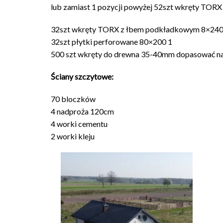
lub zamiast 1 pozycji powyżej 52szt wkręty TO
32szt wkręty TORX z łbem podkładkowym 8×24
32szt płytki perforowane 80×200 1
500 szt wkręty do drewna 35-40mm dopasować nal
Ściany szczytowe:
70 bloczków
4 nadproża 120cm
4 worki cementu
2 worki kleju