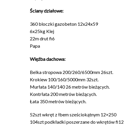
Ściany działowe:
360 bloczki gazobeton 12x24x59
6x25kg Klej
22m drut fi6
Papa
Więźba dachowa:
Belka stropowa 200/260/6500mm 26szt.
Krokiew 100/160/5000mm 32szt.
Murłata 140/140 26 metrów bieżących.
Kontrłata 200 metrów bieżących.
Łata 350 metrów bieżących.
52szt wkręt z łbem sześciokątnym 12×250
104szt podkładki poszerzane do wkrętów fi12