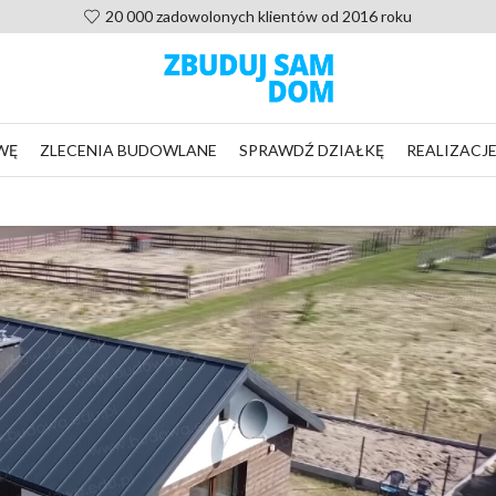
Pomoc po zakupie projektu, nie zostaniesz sam
WĘ
ZLECENIA BUDOWLANE
SPRAWDŹ DZIAŁKĘ
REALIZACJ