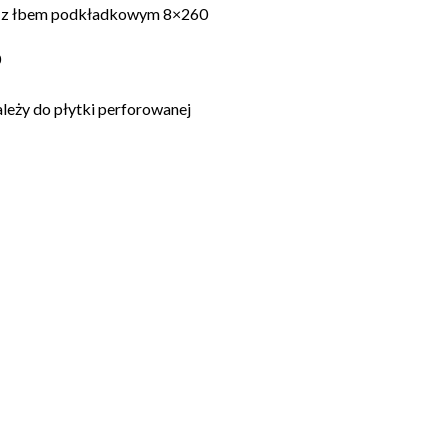
RX z łbem podkładkowym 8×260
0
eży do płytki perforowanej