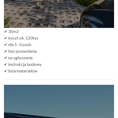
✔ 35m2
✔ koszt ok. 120tys
✔ dla 1–3 osób
✔ bez pozwolenia
✔ na zgłoszenie
✔ instrukcja budowy
✔ lista materiałów