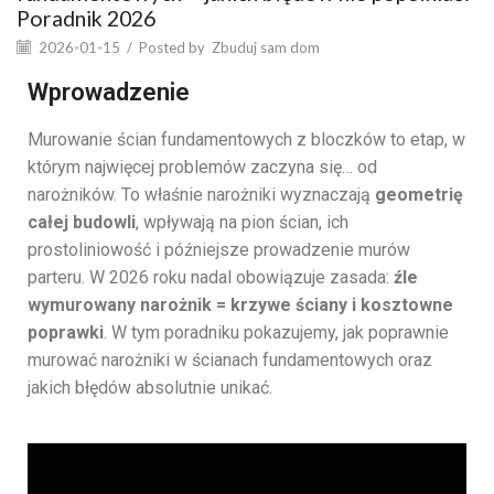
Poradnik 2026
2026-01-15
/
Posted by
Zbuduj sam dom
Wprowadzenie
Murowanie ścian fundamentowych z bloczków to etap, w
którym najwięcej problemów zaczyna się… od
narożników. To właśnie narożniki wyznaczają
geometrię
całej budowli
, wpływają na pion ścian, ich
prostoliniowość i późniejsze prowadzenie murów
parteru. W 2026 roku nadal obowiązuje zasada:
źle
wymurowany narożnik = krzywe ściany i kosztowne
poprawki
. W tym poradniku pokazujemy, jak poprawnie
murować narożniki w ścianach fundamentowych oraz
jakich błędów absolutnie unikać.