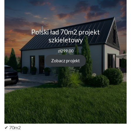
Polski ład 70m2 projekt
szkieletowy
zł
299.00
Zobacz projekt
✔ 70m2