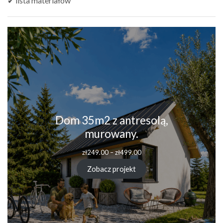
✔ lista materiałów
Dom 35m2 z antresolą,
murowany.
zł
249.00
–
zł
499.00
Zobacz projekt