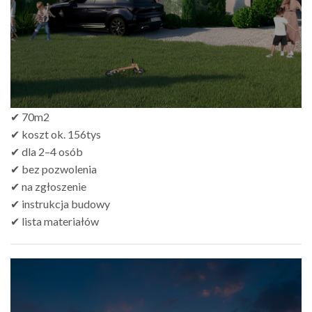
✔ 70m2
✔ koszt ok. 156tys
✔ dla 2–4 osób
✔ bez pozwolenia
✔ na zgłoszenie
✔ instrukcja budowy
✔ lista materiałów