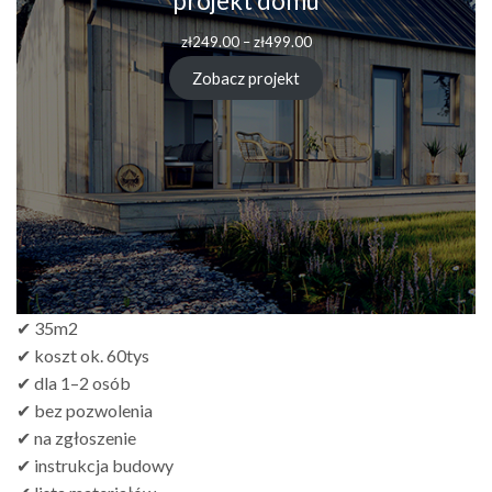
projekt domu
zł
249.00
–
zł
499.00
Zobacz projekt
✔ 35m2
✔ koszt ok. 60tys
✔ dla 1–2 osób
✔ bez pozwolenia
✔ na zgłoszenie
✔ instrukcja budowy