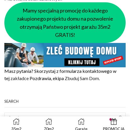
Mamy specjalną promocję do każdego
zakupionego projektu domu na pozwolenie
otrzymają Państwo projekt garażu 35m2
GRATIS!
Masz pytania? Skorzystaj z formularza kontaktowego w
tej
zakładce
Pozdrawia, ekipa
Zbuduj Sam Dom.
SEARCH
SEAR
35m2
70m2
Garaże
PROMOCJA