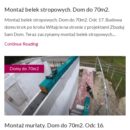
Montaż belek stropowych. Dom do 70m2.
Montaż belek stropowych. Dom do 70m2. Odc 17. Budowa
domu krok po kroku Witajcie na stronie z projektami Zbuduj
Sam Dom. Teraz zaczynamy montaż belek stropowych....
Continue Reading
Domy do 70m2
Montaż murłaty. Dom do 70m2. Odc 16.