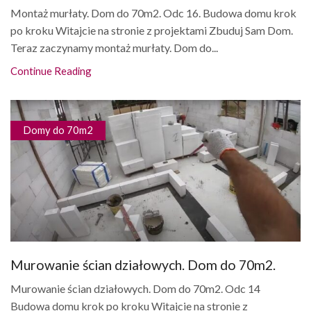
Montaż murłaty. Dom do 70m2. Odc 16. Budowa domu krok
po kroku Witajcie na stronie z projektami Zbuduj Sam Dom.
Teraz zaczynamy montaż murłaty. Dom do...
Continue Reading
Domy do 70m2
Murowanie ścian działowych. Dom do 70m2.
Murowanie ścian działowych. Dom do 70m2. Odc 14
Budowa domu krok po kroku Witajcie na stronie z