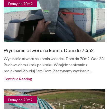
Domy do 70m2
Wycinanie otworu na komin. Dom do 70m2.
Wycinanie otworu na komin w dachu. Dom do 70m2. Odc 23
Budowa domu krok po kroku. Witajcie na stronie z
projektami Zbuduj Sam Dom. Zaczynamy wycinanie...
Continue Reading
Domy do 70m2