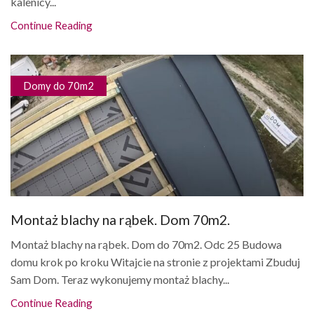
kalenicy...
Continue Reading
Domy do 70m2
Montaż blachy na rąbek. Dom 70m2.
Montaż blachy na rąbek. Dom do 70m2. Odc 25 Budowa
domu krok po kroku Witajcie na stronie z projektami Zbuduj
Sam Dom. Teraz wykonujemy montaż blachy...
Continue Reading