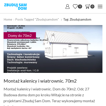
0
0
Home
Posts Tagged "zbudujsamdom"
Tag: Zbudujsamdom
Domy do 70m2
Montaż kalenicy i wiatrownic. 70m2
Montaż kalenicy i wiatrownic. Dom do 70m2. Odc 27
Budowa domu dom po kroku Witajcie na stronie z
projektami Zbuduj Sam Dom. Teraz wykonujemy montaż