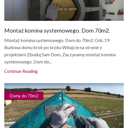
Montaż komina systemowego. Dom 70m2.
Montaż komina systemowego. Dom do 70m2. Odc.19
Budowa domu krok po kroku Witajcie na stronie z
projektami Zbuduj Sam Dom. Zaczynamy montaż komina
systemowego. Dom do...
Continue Reading
Domy do 70m2