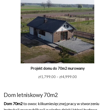
Projekt domu do 70m2 murowany
Zakres
zł
1,799.00
–
zł
4,999.00
cen:
od
Dom letniskowy 70m2
zł1,799.00
do
Dom 70m2
to owoc kilkumiesięcznej pracy w stworzeniu
zł4,999.00
instrukcji oraz publikacji z wiedzą dzięki której budowa