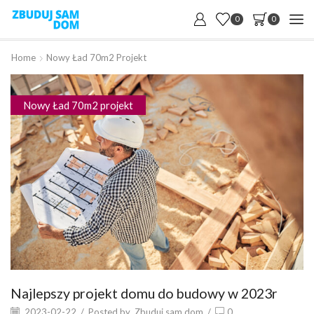
0
0
Home
Nowy Ład 70m2 Projekt
Nowy Ład 70m2 projekt
Najlepszy projekt domu do budowy w 2023r
2023-02-22
/
Posted by
Zbuduj sam dom
/
0