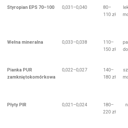
Styropian EPS 70–100
0,031–0,040
80–
le
110 zł
mo
Wełna mineralna
0,033–0,038
110–
pa
150 zł
do
Pianka PUR
0,022–0,027
140–
sz
zamkniętokomórkowa
180 zł
m
Płyty PIR
0,021–0,024
180–
n
220 zł