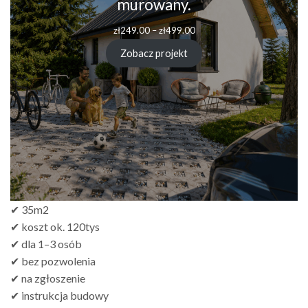
murowany.
zł
249.00
–
zł
499.00
Zobacz projekt
✔ 35m2
✔ koszt ok. 120tys
✔ dla 1–3 osób
✔ bez pozwolenia
✔ na zgłoszenie
✔ instrukcja budowy