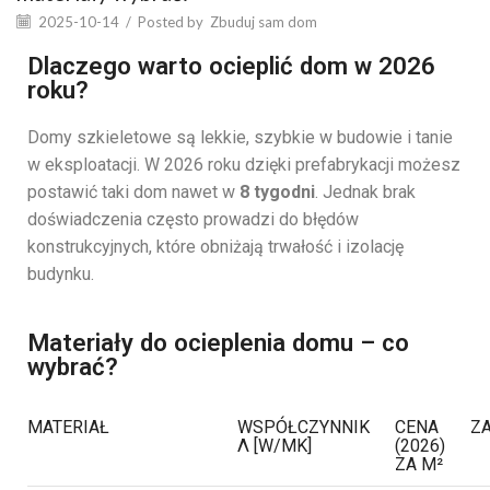
2025-10-14
/
Posted by
Zbuduj sam dom
Dlaczego warto ocieplić dom w 2026
roku?
Domy szkieletowe są lekkie, szybkie w budowie i tanie
w eksploatacji. W 2026 roku dzięki prefabrykacji możesz
postawić taki dom nawet w
8 tygodni
. Jednak brak
doświadczenia często prowadzi do błędów
konstrukcyjnych, które obniżają trwałość i izolację
budynku.
Materiały do ocieplenia domu – co
wybrać?
MATERIAŁ
WSPÓŁCZYNNIK
CENA
Z
Λ [W/MK]
(2026)
ZA M²