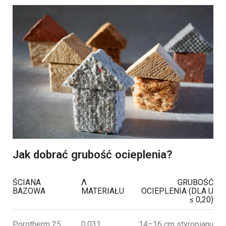
Jak dobrać grubość ocieplenia?
ŚCIANA
Λ
GRUBOŚĆ
BAZOWA
MATERIAŁU
OCIEPLENIA (DLA U
≤ 0,20)
Porotherm 25
0,031
14–16 cm styropianu