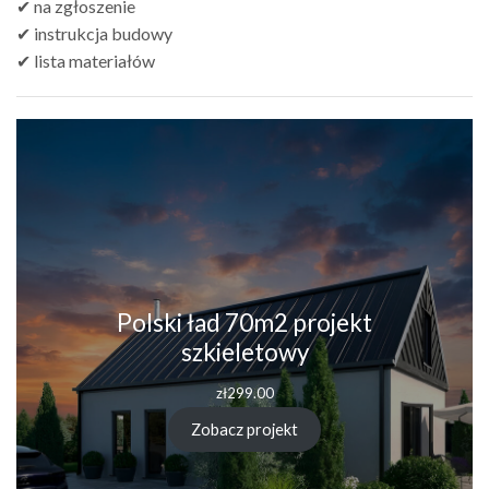
✔ na zgłoszenie
✔ instrukcja budowy
✔ lista materiałów
Polski ład 70m2 projekt
szkieletowy
zł
299.00
Zobacz projekt