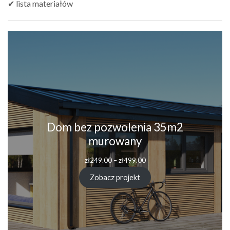
✔ lista materiałów
Dom bez pozwolenia 35m2
murowany
zł
249.00
–
zł
499.00
Zobacz projekt