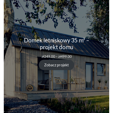
Domek letniskowy 35 m² –
projekt domu
zł
249.00
–
zł
499.00
Zobacz projekt