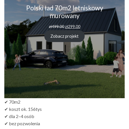
Polski ład 70m2 letniskowy
murowany
zł
499.00
zł
299.00
Zobacz projekt
✔ 70m2
✔ koszt ok. 156tys
✔ dla 2–4 osób
✔ bez pozwolenia