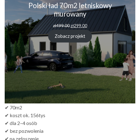
Polski ład 70m2 letniskowy
murowany
zł
499.00
zł
299.00
Zobacz projekt
✔ 70m2
✔ koszt ok. 156tys
✔ dla 2–4 osób
✔ bez pozwolenia
✔ na zgłoszenie