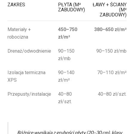
ZAKRES
PŁYTA (M²
ŁAWY + ŚCIANY
ZABUDOWY)
(M²
ZABUDOWY)
Materiały +
450–750
380–650 zł/m²
robocizna
zł/m²
Drenaż/odwodnienie
90–150
90–150 zł/mb
zł/mb
Izolacja termiczna
90–140
70–110 zł/m²
XPS
zł/m²
Przepusty/instalacje
40–80
40–80 zł/szt.
zł/szt.
Różnice wynikają z grubości płyty (20–30 cm), klasy