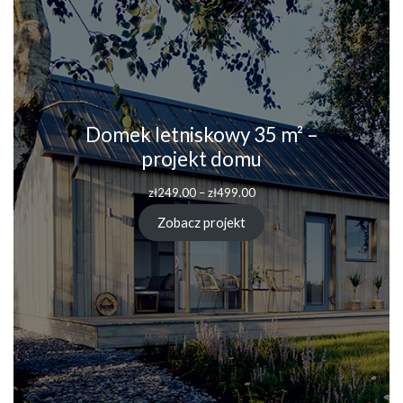
Domek letniskowy 35 m² –
projekt domu
zł
249.00
–
zł
499.00
Zobacz projekt