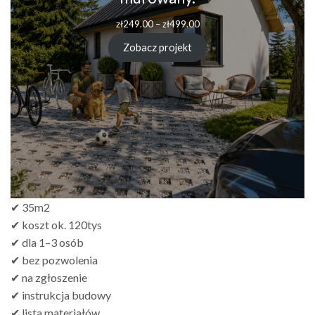
zł
249.00
–
zł
499.00
Zobacz projekt
✔ 35m2
✔ koszt ok. 120tys
✔ dla 1–3 osób
✔ bez pozwolenia
✔ na zgłoszenie
✔ instrukcja budowy
✔ lista materiałów