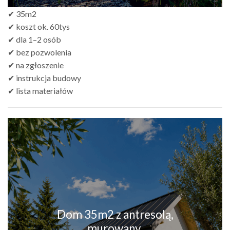
✔ 35m2
✔ koszt ok. 60tys
✔ dla 1–2 osób
✔ bez pozwolenia
✔ na zgłoszenie
✔ instrukcja budowy
✔ lista materiałów
Dom 35m2 z antresolą,
murowany.