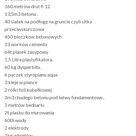
160 metrów drut fi 12
13,5m3 betonu .
40 siatek na podłogę na gruncie czyli sitka
przeciwskurczowa
450 bloczków betonowych
13 worków cementu
64t piasek zasypowy
1,5 Litra plastyfikatora.
60 kg dysperbitu .
6 pączek styropianu aqua
3 kleje w piance
2 rólki foli kubełkowej
2m3 chudego betonu pod łatwy fundamentowe..
5 metrów bednarki
2t piasku do murowania
600l wody
2 elektrody
1kg wkrętów