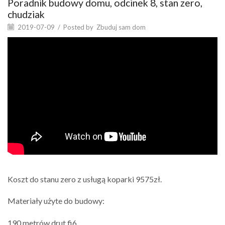
Poradnik budowy domu, odcinek 8, stan zero,
chudziak
2019-07-09
/
Posted by
Zbuduj sam dom
Koszt do stanu zero z usługą koparki 9575zł.
Materiały użyte do budowy:
190 metrów drut fi6