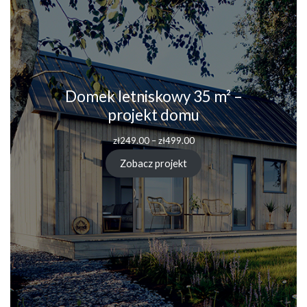
Domek letniskowy 35 m² –
projekt domu
Zakres
zł
249.00
–
zł
499.00
cen:
od
Zobacz projekt
zł249.00
do
zł499.00