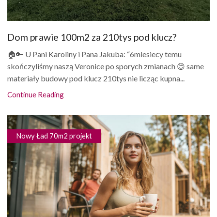
Dom prawie 100m2 za 210tys pod klucz?
🏠🔑 U Pani Karoliny i Pana Jakuba: “6miesiecy temu
skończyliśmy naszą Veronice po sporych zmianach 😊 same
materiały budowy pod klucz 210tys nie licząc kupna...
Continue Reading
Nowy Ład 70m2 projekt