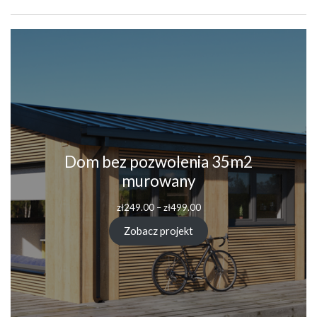
Dom bez pozwolenia 35m2
murowany
Zakres
zł
249.00
–
zł
499.00
cen:
od
Zobacz projekt
zł249.00
do
zł499.00