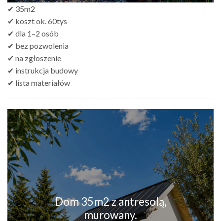
✔ 35m2
✔ koszt ok. 60tys
✔ dla 1–2 osób
✔ bez pozwolenia
✔ na zgłoszenie
✔ instrukcja budowy
✔ lista materiałów
Dom 35m2 z antresolą,
murowany.