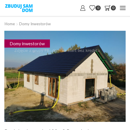
0
0
Home
Domy Inwestorów
Domy inwestorów