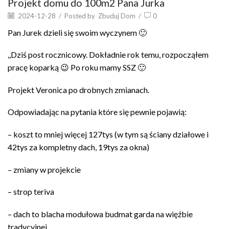
Projekt domu do 100m2 Pana Jurka
2024-12-28
/
Posted by
Zbuduj Dom
/
0
Pan Jurek dzieli się swoim wyczynem 🙂
,,Dziś post rocznicowy. Dokładnie rok temu, rozpocząłem
pracę koparką 😉 Po roku mamy SSZ 🙂
Projekt Veronica po drobnych zmianach.
Odpowiadając na pytania które się pewnie pojawią:
– koszt to mniej więcej 127tys (w tym są ściany działowe i
42tys za kompletny dach, 19tys za okna)
– zmiany w projekcie
– strop teriva
– dach to blacha modułowa budmat garda na więźbie
tradycyjnej