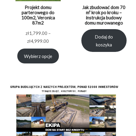
Projekt domu
Jak zbudować dom 70
parterowego do
m² krok po kroku –
100m2, Veronica
instrukcja budowy
87m2
domu murowanego
zł
1,799.00
–
Dodaj do
Zakres
zł
4,999.00
koszyka
cen:
Wybierz opcje
od
zł1,799.00
do
zł4,999.00