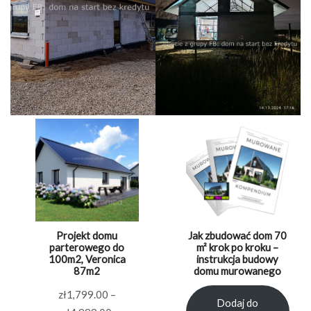
Projekt domu
Jak zbudować dom 70
parterowego do
m² krok po kroku –
100m2, Veronica
instrukcja budowy
87m2
domu murowanego
zł
1,799.00
–
Dodaj do