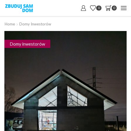
0
0
Home
Domy Inwestorów
Domy inwestorów