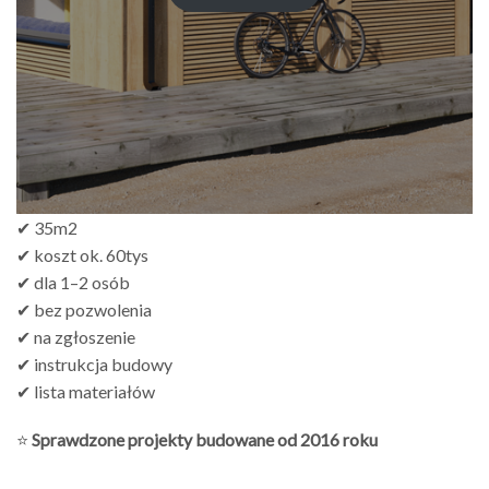
do
zł499.00
✔ 35m2
✔ koszt ok. 60tys
✔ dla 1–2 osób
✔ bez pozwolenia
✔ na zgłoszenie
✔ instrukcja budowy
✔ lista materiałów
⭐
Sprawdzone projekty budowane od 2016 roku