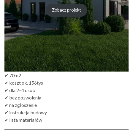
Zobacz projekt
✔ 70m2
✔ koszt ok. 156tys
✔ dla 2–4 osób
✔ bez pozwolenia
✔ na zgłoszenie
✔ instrukcja budowy
✔ lista materiałów