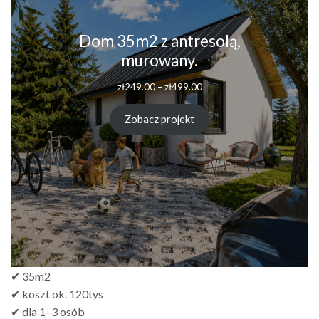
Dom 35m2 z antresolą,
murowany.
Zakres
zł
249.00
–
zł
499.00
cen:
od
Zobacz projekt
zł249.00
do
zł499.00
✔ 35m2
✔ koszt ok. 120tys
✔ dla 1–3 osób