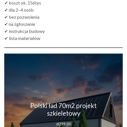
✔ koszt ok. 156tys
✔ dla 2–4 osób
✔ bez pozwolenia
✔ na zgłoszenie
✔ instrukcja budowy
✔ lista materiałów
Polski ład 70m2 projekt
szkieletowy
zł
299.00