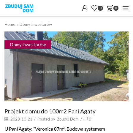
0
0
Home
Domy Inwestorów
Domy inwestorów
Projekt domu do 100m2 Pani Agaty
2023-10-21
/
Posted by
Zbuduj Dom
/
0
U Pani Agaty: “Veronica 87m². Budowa systemem