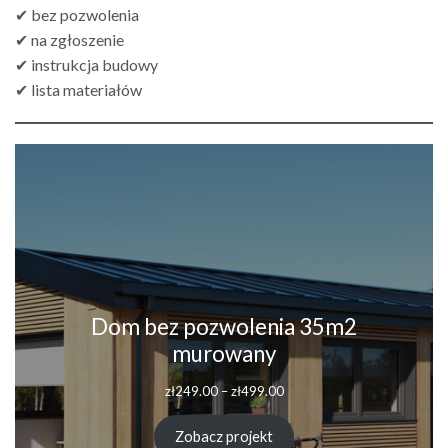
✔ bez pozwolenia
✔ na zgłoszenie
✔ instrukcja budowy
✔ lista materiałów
Dom bez pozwolenia 35m2
murowany
Zakres
zł
249.00
–
zł
499.00
cen:
od
Zobacz projekt
zł249.00