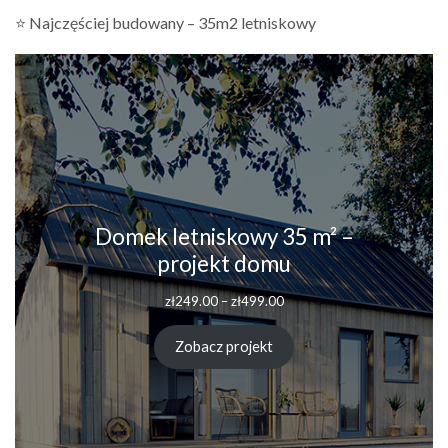
⭐ Najczęściej budowany – 35m2 letniskowy
Domek letniskowy 35 m² –
projekt domu
Zakres
zł
249.00
–
zł
499.00
cen:
od
Zobacz projekt
zł249.00
do
zł499.00