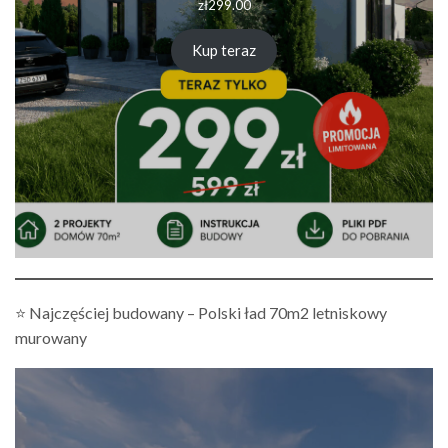
zł
299.00
Kup teraz
⭐ Najczęściej budowany – Polski ład 70m2 letniskowy
murowany