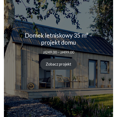
Domek letniskowy 35 m² –
projekt domu
Zakres
zł
249.00
–
zł
499.00
cen:
od
Zobacz projekt
zł249.00
do
zł499.00