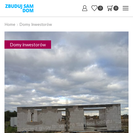
0
0
Home
Domy Inwestorów
Domy inwestorów