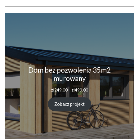
Dom bez pozwolenia 35m2
murowany
Zakres
zł
249.00
–
zł
499.00
cen:
od
Zobacz projekt
zł249.00
do
zł499.00