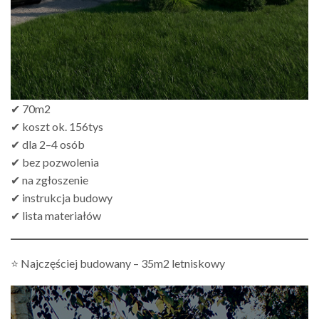
✔ 70m2
✔ koszt ok. 156tys
✔ dla 2–4 osób
✔ bez pozwolenia
✔ na zgłoszenie
✔ instrukcja budowy
✔ lista materiałów
⭐ Najczęściej budowany – 35m2 letniskowy