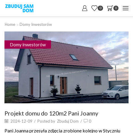
0
0
Home
Domy Inwestorów
Domy inwestorów
Projekt domu do 120m2 Pani Joanny
2024-12-09
/
Posted by
Zbuduj Dom
/
0
Pani Joanna przesyła zdjęcia zrobione kolejno w Styczniu