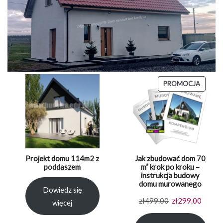
PRODU
PROMOCJA
W
PROMO
Projekt domu 114m2 z
Jak zbudować dom 70
poddaszem
m² krok po kroku –
instrukcja budowy
domu murowanego
Dowiedz się
Pierwotna
Aktual
zł
499.00
zł
299.00
więcej
cena
cena