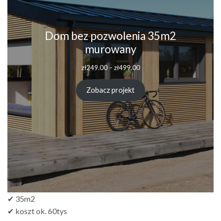
Dom bez pozwolenia 35m2
murowany
Zakres
zł
249.00
–
zł
499.00
cen:
od
Zobacz projekt
zł249.00
do
zł499.00
✔ 35m2
✔ koszt ok. 60tys