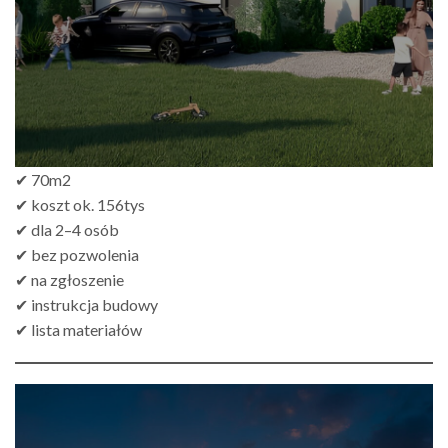
✔ 70m2
✔ koszt ok. 156tys
✔ dla 2–4 osób
✔ bez pozwolenia
✔ na zgłoszenie
✔ instrukcja budowy
✔ lista materiałów