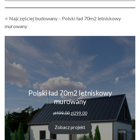
⭐ Najczęściej budowany – Polski ład 70m2 letniskowy
murowany
Polski ład 70m2 letniskowy
murowany
Pierwotna
Aktualna
zł
499.00
zł
299.00
cena
cena
wynosiła:
wynosi:
Zobacz projekt
zł499.00.
zł299.00.