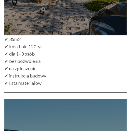
✔ 35m2
✔ koszt ok. 120tys
✔ dla 1–3 osób
✔ bez pozwolenia
✔ na zgłoszenie
✔ instrukcja budowy
✔ lista materiałów