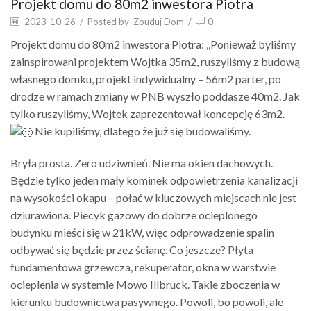
Projekt domu do 80m2 inwestora Piotra
2023-10-26
/
Posted by
Zbuduj Dom
/
0
Projekt domu do 80m2 inwestora Piotra: ,,Ponieważ byliśmy
zainspirowani projektem Wojtka 35m2, ruszyliśmy z budową
własnego domku, projekt indywidualny – 56m2 parter, po
drodze w ramach zmiany w PNB wyszło poddasze 40m2. Jak
tylko ruszyliśmy, Wojtek zaprezentował koncepcję 63m2.
Nie kupiliśmy, dlatego że już się budowaliśmy.
Bryła prosta. Zero udziwnień. Nie ma okien dachowych.
Będzie tylko jeden mały kominek odpowietrzenia kanalizacji
na wysokości okapu – połać w kluczowych miejscach nie jest
dziurawiona. Piecyk gazowy do dobrze ocieplonego
budynku mieści się w 21kW, więc odprowadzenie spalin
odbywać się będzie przez ścianę. Co jeszcze? Płyta
fundamentowa grzewcza, rekuperator, okna w warstwie
ocieplenia w systemie Mowo Illbruck. Takie zboczenia w
kierunku budownictwa pasywnego. Powoli, bo powoli, ale