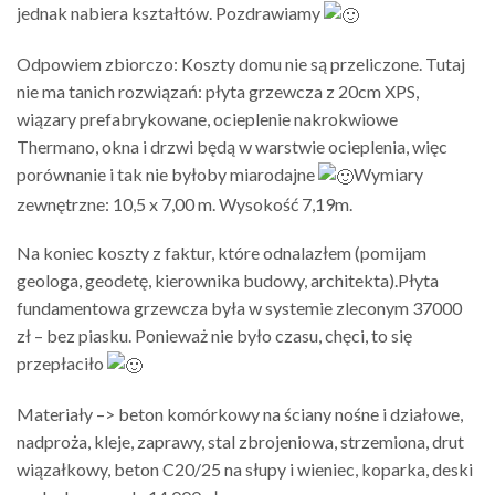
jednak nabiera kształtów. Pozdrawiamy
Odpowiem zbiorczo: Koszty domu nie są przeliczone. Tutaj
nie ma tanich rozwiązań: płyta grzewcza z 20cm XPS,
wiązary prefabrykowane, ocieplenie nakrokwiowe
Thermano, okna i drzwi będą w warstwie ocieplenia, więc
porównanie i tak nie byłoby miarodajne
Wymiary
zewnętrzne: 10,5 x 7,00 m. Wysokość 7,19m.
Na koniec koszty z faktur, które odnalazłem (pomijam
geologa, geodetę, kierownika budowy, architekta).Płyta
fundamentowa grzewcza była w systemie zleconym 37000
zł – bez piasku. Ponieważ nie było czasu, chęci, to się
przepłaciło
Materiały –> beton komórkowy na ściany nośne i działowe,
nadproża, kleje, zaprawy, stal zbrojeniowa, strzemiona, drut
wiązałkowy, beton C20/25 na słupy i wieniec, koparka, deski