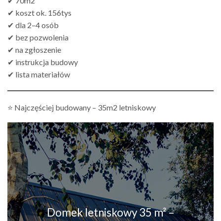
✔ 70m2
✔ koszt ok. 156tys
✔ dla 2–4 osób
✔ bez pozwolenia
✔ na zgłoszenie
✔ instrukcja budowy
✔ lista materiałów
⭐ Najczęściej budowany – 35m2 letniskowy
Domek letniskowy 35 m² –