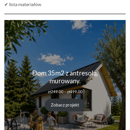
✔ lista materiałów
Dom 35m2 z antresolą,
murowany.
Zakres
zł
249.00
–
zł
499.00
cen:
od
Zobacz projekt
zł249.00
do
zł499.00