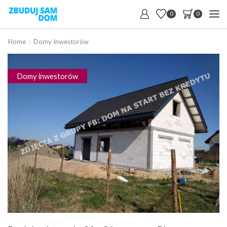
0
0
Home
Domy Inwestorów
Domy inwestorów