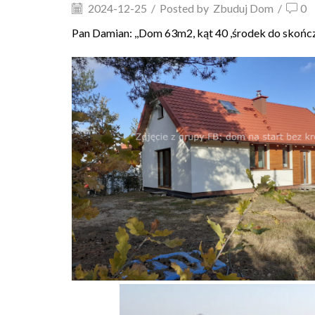
2024-12-25
/
Posted by
Zbuduj Dom
/
0
Pan Damian: ,,Dom 63m2, kąt 40 ,środek do skońc