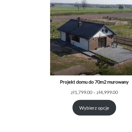
Projekt domu do 70m2 murowany
Zakres
zł
1,799.00
–
zł
4,999.00
cen:
Wybierz opcje
od
zł1,79
do