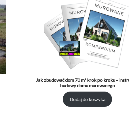
Jak zbudować dom 70 m² krok po kroku – instr
budowy domu murowanego
Dodaj do koszyka
9.00