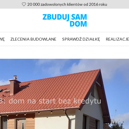
Pomoc po zakupie projektu, nie zostaniesz sam
WĘ
ZLECENIA BUDOWLANE
SPRAWDŹ DZIAŁKĘ
REALIZACJ