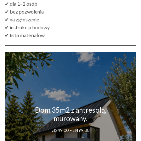
✔ dla 1–2 osób
✔ bez pozwolenia
✔ na zgłoszenie
✔ instrukcja budowy
✔ lista materiałów
Dom 35m2 z antresolą,
murowany.
Zakres
zł
249.00
–
zł
499.00
cen:
od