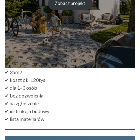
Zobacz projekt
zł249.00
do
zł499.00
✔ 35m2
✔ koszt ok. 120tys
✔ dla 1–3 osób
✔ bez pozwolenia
✔ na zgłoszenie
✔ instrukcja budowy
✔ lista materiałów