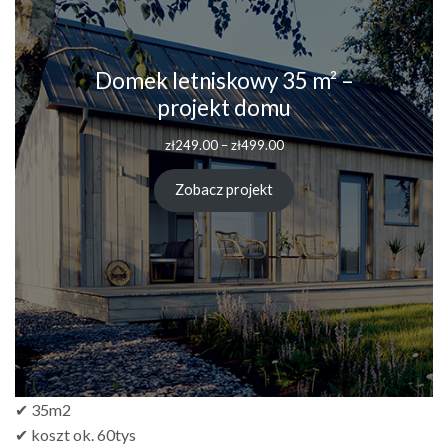
Domek letniskowy 35 m² –
projekt domu
Zakres
zł
249.00
–
zł
499.00
cen:
od
Zobacz projekt
zł249.00
do
zł499.00
✔ 35m2
✔ koszt ok. 60tys