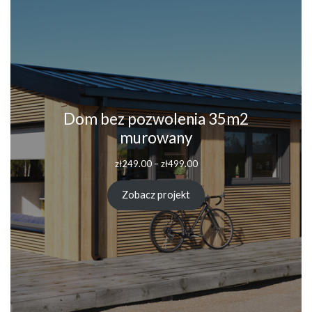
Dom bez pozwolenia 35m2
murowany
Zakres
zł
249.00
–
zł
499.00
cen:
od
Zobacz projekt
zł249.00
do
zł499.00