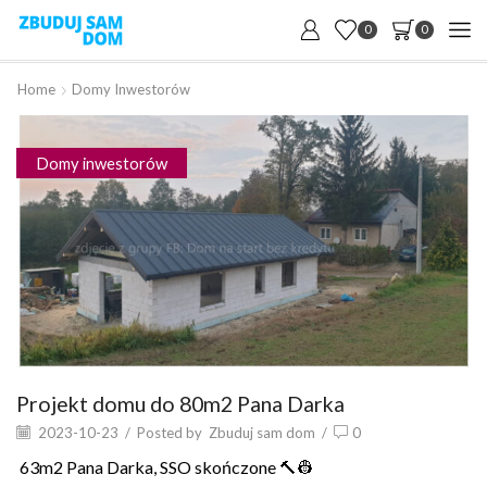
0
0
Home
Domy Inwestorów
Domy inwestorów
Projekt domu do 80m2 Pana Darka
2023-10-23
/
Posted by
Zbuduj sam dom
/
0
63m2 Pana Darka, SSO skończone 🔨👷