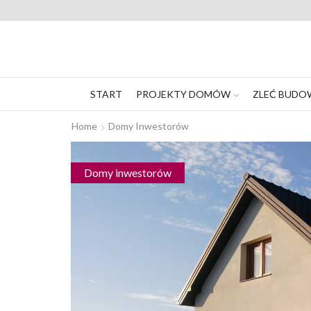
START
PROJEKTY DOMÓW
ZLEĆ BUDO
Home
Domy Inwestorów
Domy inwestorów