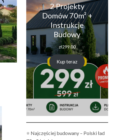
2 Projekty
Domów 70m² +
Instrukcje
Budowy
zł
299.00
Kup teraz
⭐ Najczęściej budowany – Polski ład