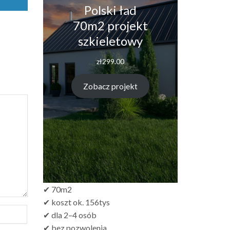
Polski ład
70m2 projekt
szkieletowy
zł
299.00
Zobacz projekt
✔ 70m2
✔ koszt ok. 156tys
✔ dla 2–4 osób
✔ bez pozwolenia