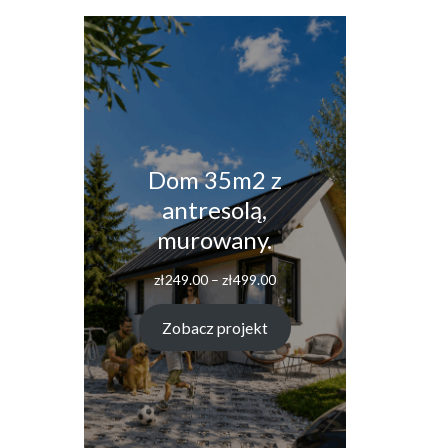
Dom 35m2 z
antresolą,
murowany.
Zakres
zł
249.00
–
zł
499.00
cen:
od
Zobacz projekt
zł249.00
do
zł499.00