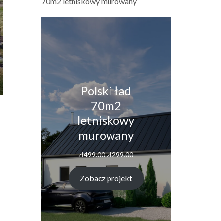
70m2 letniskowy murowany
Polski ład
70m2
letniskowy
murowany
Pierwotna
Aktualna
zł
499.00
zł
299.00
cena
cena
wynosiła:
wynosi:
Zobacz projekt
zł499.00.
zł299.00.