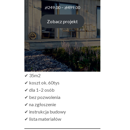
Zakres
zł
249.00
–
zł
499.00
cen:
od
Zobacz projekt
zł249.00
do
zł499.00
✔ 35m2
✔ koszt ok. 60tys
✔ dla 1–2 osób
✔ bez pozwolenia
✔ na zgłoszenie
✔ instrukcja budowy
✔ lista materiałów