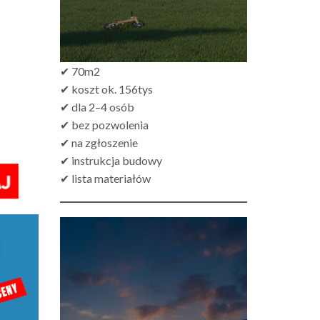
✔ 70m2
✔ koszt ok. 156tys
✔ dla 2–4 osób
✔ bez pozwolenia
✔ na zgłoszenie
✔ instrukcja budowy
✔ lista materiałów