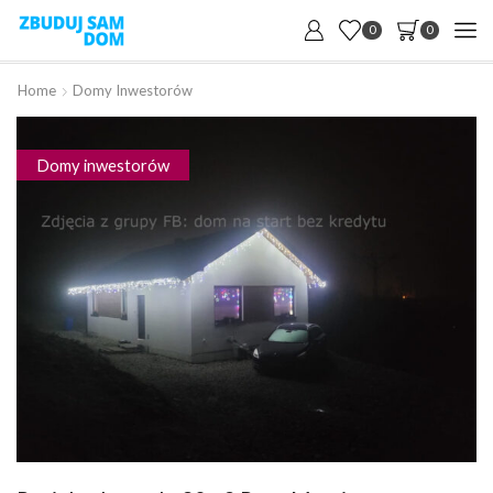
0
0
Home
Domy Inwestorów
Domy inwestorów