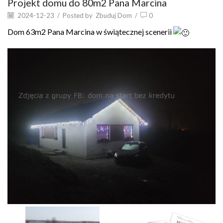
Projekt domu do 80m2 Pana Marcina
2024-12-23
/
Posted by
Zbuduj Dom
/
0
Dom 63m2 Pana Marcina w świątecznej scenerii