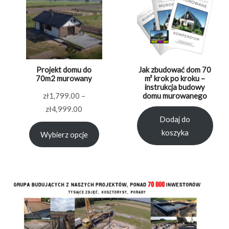
Projekt domu do
Jak zbudować dom 70
70m2 murowany
m² krok po kroku –
instrukcja budowy
zł
1,799.00
–
domu murowanego
Zakres
zł
4,999.00
Dodaj do
cen:
koszyka
Wybierz opcje
od
zł1,799.00
do
zł4,999.00