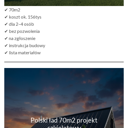
✔ 70m2
✔ koszt ok. 156tys
✔ dla 2–4 osób
✔ bez pozwolenia
✔ na zgłoszenie
✔ instrukcja budowy
✔ lista materiałów
Polski ład 70m2 projekt
szkieletowy