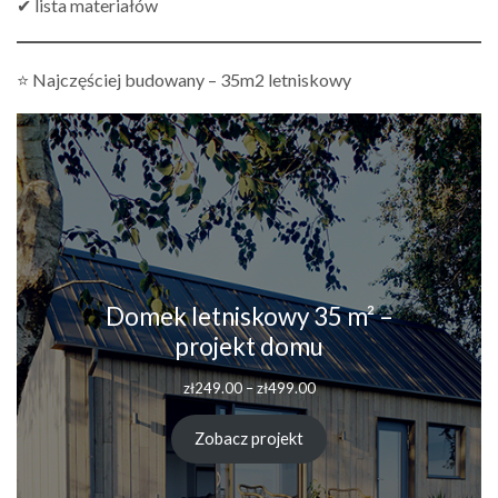
✔ lista materiałów
⭐ Najczęściej budowany – 35m2 letniskowy
Domek letniskowy 35 m² –
projekt domu
Zakres
zł
249.00
–
zł
499.00
cen:
od
Zobacz projekt
zł249.00
do
zł499.00