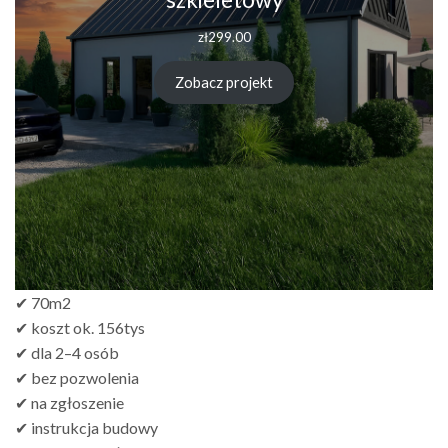
zł
299.00
Zobacz projekt
✔ 70m2
✔ koszt ok. 156tys
✔ dla 2–4 osób
✔ bez pozwolenia
✔ na zgłoszenie
✔ instrukcja budowy