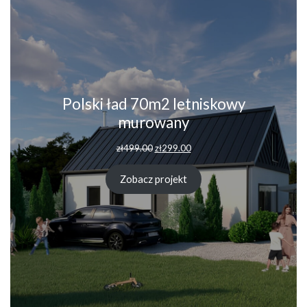
Polski ład 70m2 letniskowy
murowany
Pierwotna
Aktualna
zł
499.00
zł
299.00
cena
cena
wynosiła:
wynosi:
Zobacz projekt
zł499.00.
zł299.00.