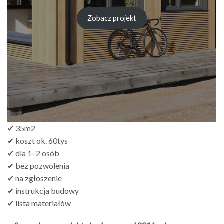
cen:
od
Zobacz projekt
zł249.00
do
zł499.00
✔ 35m2
✔ koszt ok. 60tys
✔ dla 1–2 osób
✔ bez pozwolenia
✔ na zgłoszenie
✔ instrukcja budowy
✔ lista materiałów