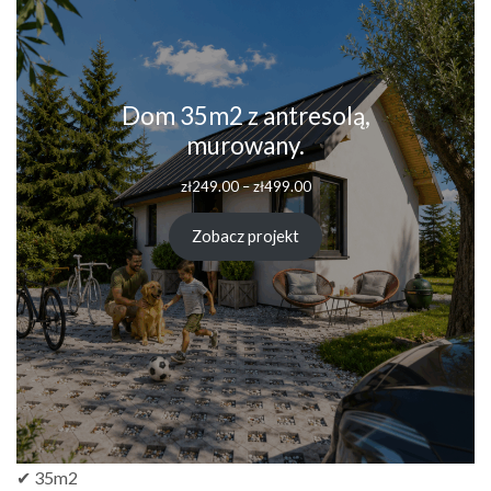
Dom 35m2 z antresolą,
murowany.
Zakres
zł
249.00
–
zł
499.00
cen:
od
Zobacz projekt
zł249.00
do
zł499.00
✔ 35m2