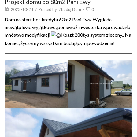
Projekt domu do 80m2 Pani Ewy
2023-10-24
/
Posted by
Zbuduj Dom
/
0
Dom na start bez kredytu 63m2 Pani Ewy. Wygląda
niewątpliwie wyjątkowo, ponieważ inwestorka wprowadziła
mnóstwo modyfikacji
Koszt 280tys system zlecony,. Na
koniec, życzymy wszystkim budującym powodzenia!