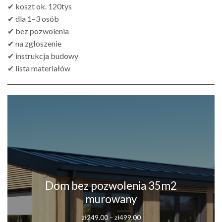
✔ koszt ok. 120tys
✔ dla 1–3 osób
✔ bez pozwolenia
✔ na zgłoszenie
✔ instrukcja budowy
✔ lista materiałów
Dom bez pozwolenia 35m2
murowany
Zakres
zł
249.00
–
zł
499.00