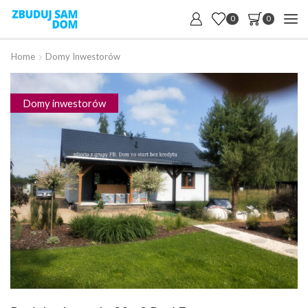
0
0
Home
Domy Inwestorów
Domy inwestorów