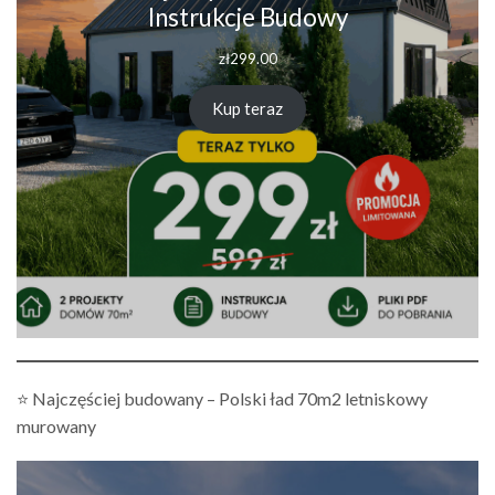
Instrukcje Budowy
zł
299.00
Kup teraz
⭐ Najczęściej budowany – Polski ład 70m2 letniskowy
murowany