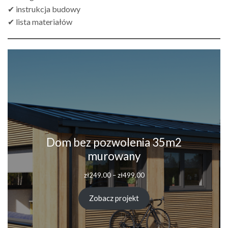
✔ instrukcja budowy
✔ lista materiałów
Dom bez pozwolenia 35m2
murowany
Zakres
zł
249.00
–
zł
499.00
cen:
od
Zobacz projekt
zł249.00
do
zł499.00