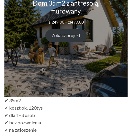
Dom 35m2 z antresolą,
murowany.
Zakres
zł
249.00
–
zł
499.00
cen:
od
Zobacz projekt
zł249.00
do
zł499.00
✔ 35m2
✔ koszt ok. 120tys
✔ dla 1–3 osób
✔ bez pozwolenia
✔ na zgłoszenie