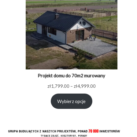
Projekt domu do 70m2 murowany
Zakres
zł
1,799.00
–
zł
4,999.00
cen:
Wybierz opcje
od
zł1,799.00
do
zł4,999.00