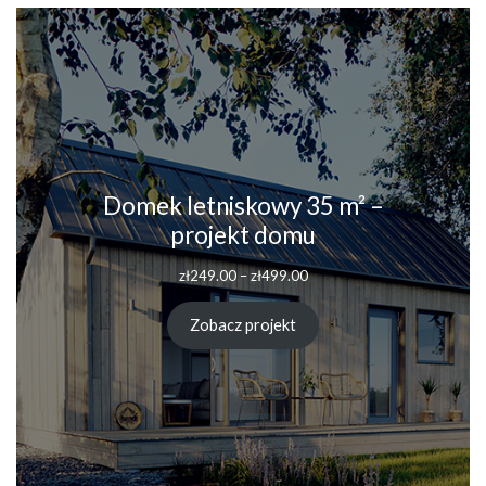
Domek letniskowy 35 m² –
projekt domu
Zakres
zł
249.00
–
zł
499.00
cen:
od
Zobacz projekt
zł249.00
do
zł499.00