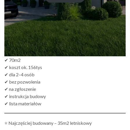
✔ 70m2
✔ koszt ok. 156tys
✔ dla 2–4 osób
✔ bez pozwolenia
✔ na zgłoszenie
✔ instrukcja budowy
✔ lista materiałów
⭐ Najczęściej budowany – 35m2 letniskowy