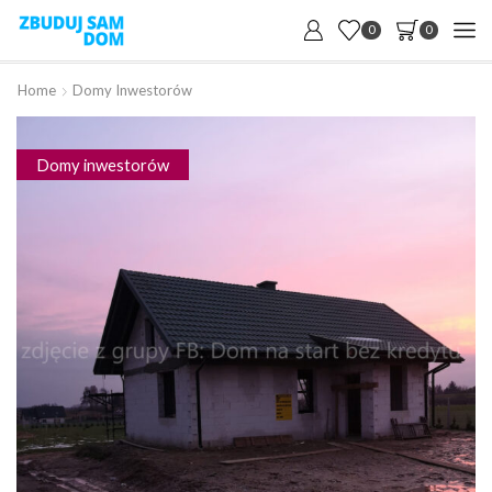
0
0
Home
Domy Inwestorów
Domy inwestorów