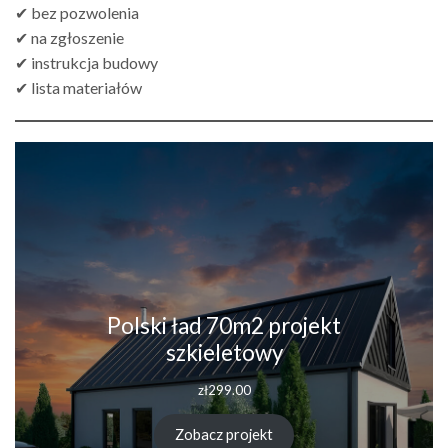
✔ bez pozwolenia
✔ na zgłoszenie
✔ instrukcja budowy
✔ lista materiałów
Polski ład 70m2 projekt
szkieletowy
zł
299.00
Zobacz projekt