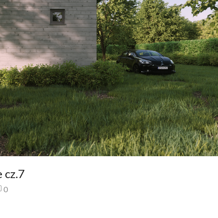
 cz.7
0