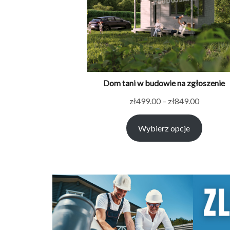
Dom tani w budowie na zgłoszenie
Zakres
zł
499.00
–
zł
849.00
cen:
Wybierz opcje
od
zł499.00
do
zł849.00