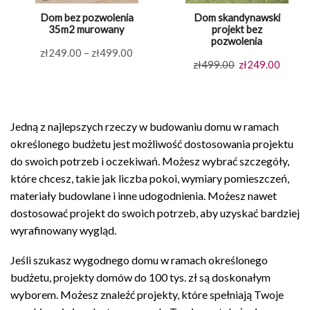
Dom bez pozwolenia
Dom skandynawski
35m2 murowany
projekt bez
pozwolenia
Zakres
zł
249.00
–
zł
499.00
Pierwotna
Aktual
zł
499.00
zł
249.00
cen:
cena
cena
od
wynosiła:
wynosi
zł249.00
zł499.00.
zł249.
do
Jedną z najlepszych rzeczy w budowaniu domu w ramach
zł499.00
określonego budżetu jest możliwość dostosowania projektu
do swoich potrzeb i oczekiwań. Możesz wybrać szczegóły,
które chcesz, takie jak liczba pokoi, wymiary pomieszczeń,
materiały budowlane i inne udogodnienia. Możesz nawet
dostosować projekt do swoich potrzeb, aby uzyskać bardziej
wyrafinowany wygląd.
Jeśli szukasz wygodnego domu w ramach określonego
budżetu, projekty domów do 100 tys. zł są doskonałym
wyborem. Możesz znaleźć projekty, które spełniają Twoje