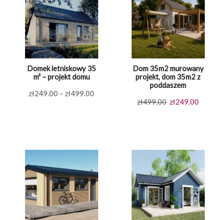
Domek letniskowy 35
Dom 35m2 murowany
m² – projekt domu
projekt, dom 35m2 z
poddaszem
Zakres
zł
249.00
–
zł
499.00
Pierwotna
Aktual
zł
499.00
zł
249.00
cen:
cena
cena
od
wynosiła:
wynosi
zł249.00
zł499.00.
zł249.
do
zł499.00