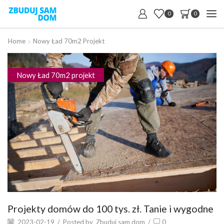
0
0
Home
Nowy Ład 70m2 Projekt
Nowy Ład 70m2 projekt
Projekty domów do 100 tys. zł. Tanie i wygodne
2023-02-19
/
Posted by
Zbuduj sam dom
/
0