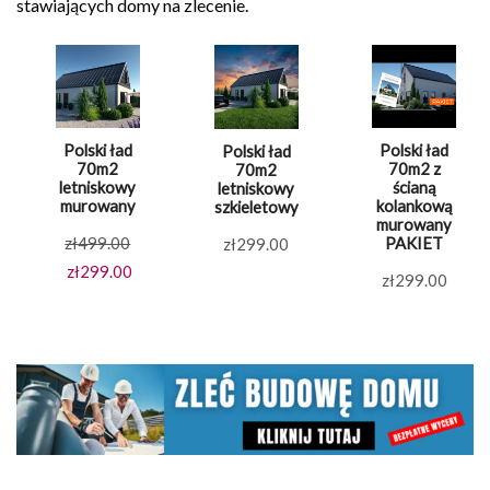
stawiających domy na zlecenie.
Polski ład
Polski ład
Polski ład
70m2
70m2 z
70m2
letniskowy
ścianą
letniskowy
murowany
kolankową
szkieletowy
murowany
Pierwotna
zł
499.00
PAKIET
zł
299.00
cena
Aktualna
zł
299.00
zł
299.00
wynosiła:
cena
zł499.00.
wynosi:
zł299.00.