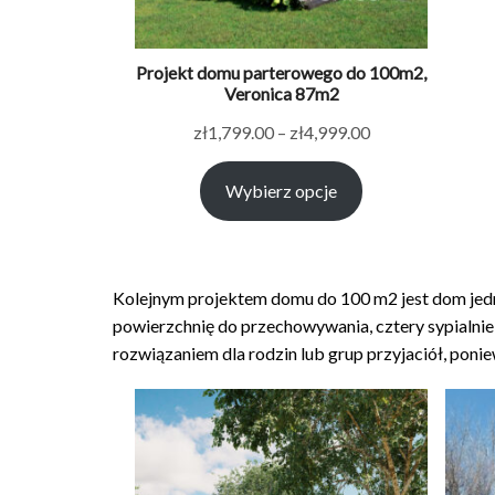
Projekt domu parterowego do 100m2,
Veronica 87m2
Zakres
zł
1,799.00
–
zł
4,999.00
cen:
Wybierz opcje
od
zł1,799.00
do
zł4,999.00
Kolejnym projektem domu do 100 m2 jest dom jedn
powierzchnię do przechowywania, cztery sypialnie, 
rozwiązaniem dla rodzin lub grup przyjaciół, poni