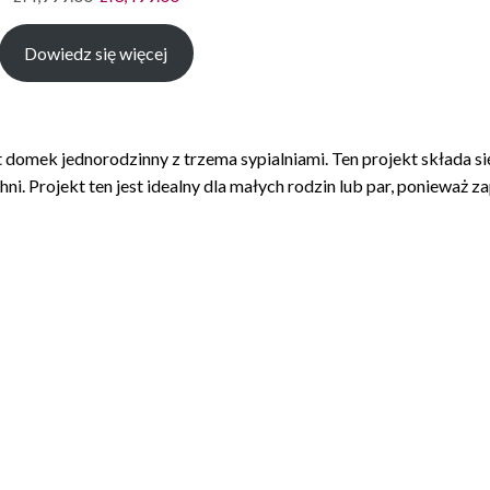
cena
cena
Dowiedz się więcej
wynosiła:
wynosi:
zł4,999.00.
zł3,499.00.
t domek jednorodzinny z trzema sypialniami. Ten projekt składa si
uchni. Projekt ten jest idealny dla małych rodzin lub par, ponieważ 