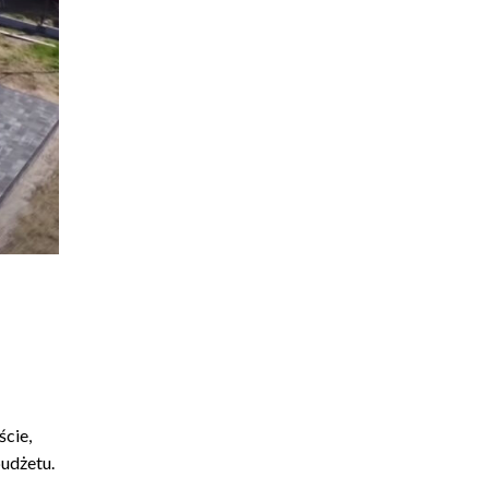
cie,
udżetu.