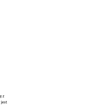
ę z
 jest