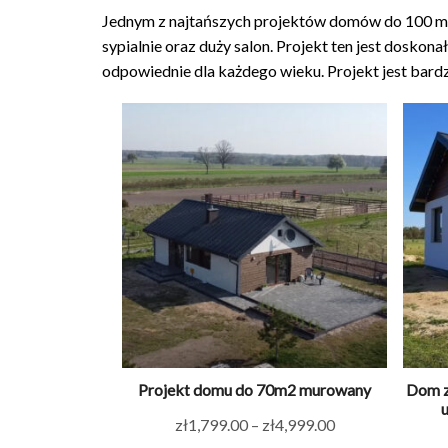
Jednym z najtańszych projektów domów do 100 m2
sypialnie oraz duży salon. Projekt ten jest doskon
odpowiednie dla każdego wieku. Projekt jest bard
Projekt domu do 70m2 murowany
Dom z
Zakres
zł
1,799.00
–
zł
4,999.00