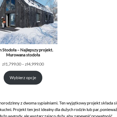
 Stodoła – Najlepszy projekt.
Murowana stodoła
Zakres
zł
1,799.00
–
zł
4,999.00
cen:
Wybierz opcje
od
zł1,799.00
do
zł4,999.00
orodzinny z dwoma sypialniami. Ten wyjątkowy projekt składa si
kuchni. Projekt ten jest idealny dla dużych rodzin lub par, ponieważ
dużo wygody, ale wystarczająco duży, aby zapewnić prywatność.