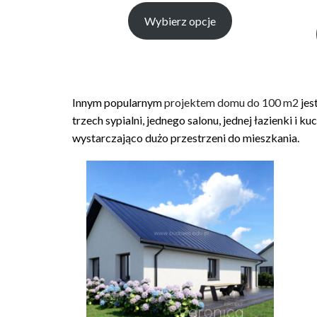
cen:
Wybierz opcje
od
zł1,799.00
do
zł4,999.00
Innym popularnym
projektem domu do 100 m2
jes
trzech sypialni, jednego salonu, jednej łazienki i k
wystarczająco dużo przestrzeni do mieszkania.