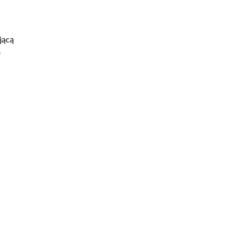
jącą
e