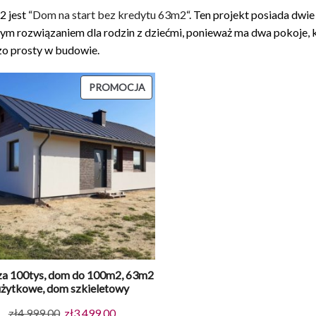
 jest “
Dom na start bez kredytu 63m2
“. Ten projekt posiada dwie
ałym rozwiązaniem dla rodzin z dziećmi, ponieważ ma dwa pokoje, 
zo prosty w budowie.
PRODUKT
PROMOCJA
W
PROMOCJI
a 100tys, dom do 100m2, 63m2
użytkowe, dom szkieletowy
Pierwotna
Aktualna
zł
4,999.00
zł
3,499.00