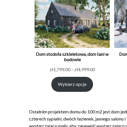
Dom stodoła szkieletowa, dom tani w
Dom
budowie
Zakres
zł
1,799.00
–
zł
4,999.00
cen:
Wybierz opcje
od
zł1,799.00
do
zł4,999.00
Ostatnim projektem domu do 100 m2 jest dom jedn
czterech sypialni, dwóch łazienek, jasnego salonu i 
wystarczająco mały, aby zapewnić wystarczająco 