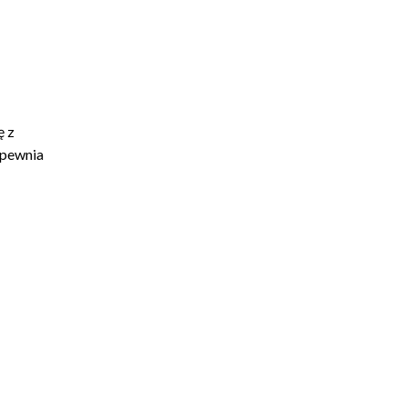
ę z
zapewnia