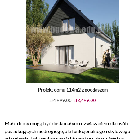
Projekt domu 114m2 z poddaszem
Pierwotna
Aktualna
zł
4,999.00
zł
3,499.00
cena
cena
wynosiła:
wynosi:
Małe domy mogą być doskonałym rozwiązaniem dla osób
zł4,999.00.
zł3,499.00.
poszukujących niedrogiego, ale funkcjonalnego i stylowego
mieszkania. Jeśli szukasz projektu małego domu, istnieje