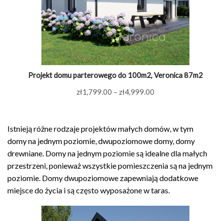
Projekt domu parterowego do 100m2, Veronica 87m2
Zakres
zł
1,799.00
–
zł
4,999.00
cen:
od
Istnieją różne rodzaje projektów małych domów, w tym
zł1,799.00
domy na jednym poziomie, dwupoziomowe domy, domy
do
drewniane. Domy na jednym poziomie są idealne dla małych
zł4,999.00
przestrzeni, ponieważ wszystkie pomieszczenia są na jednym
poziomie. Domy dwupoziomowe zapewniają dodatkowe
miejsce do życia i są często wyposażone w taras.