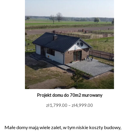
Projekt domu do 70m2 murowany
Zakres
zł
1,799.00
–
zł
4,999.00
cen:
od
Małe domy mają wiele zalet, w tym niskie koszty budowy,
zł1,799.00