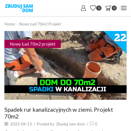
0
0
Home
Nowy Ład 70m2 Projekt
Nowy Ład 70m2 projekt
Spadek rur kanalizacyjnych w ziemi. Projekt
70m2
2023-04-13
/
Posted by
Zbuduj sam dom
/
0