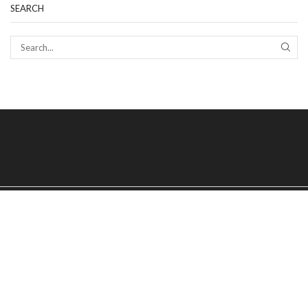
SEARCH
SEAR