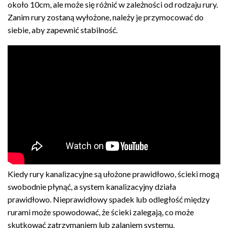
około 10cm, ale może się różnić w zależności od rodzaju rury.
Zanim rury zostaną wyłożone, należy je przymocować do
siebie, aby zapewnić stabilność.
Kiedy rury kanalizacyjne są ułożone prawidłowo, ścieki mogą
swobodnie płynąć, a system kanalizacyjny działa
prawidłowo. Nieprawidłowy spadek lub odległość między
rurami może spowodować, że ścieki zalegają, co może
skutkować zatrzymaniem lub zalaniem systemu.