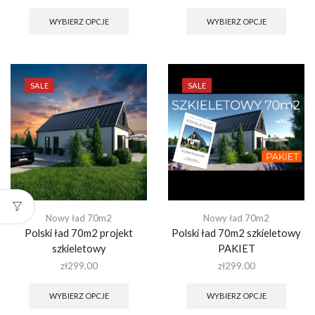
Ten
Ten
produkt
produk
WYBIERZ OPCJE
WYBIERZ OPCJE
ma
ma
wiele
wiele
wariantów.
warian
Opcje
Opcje
można
można
SALE
SALE
wybrać
wybra
na
na
stronie
stronie
produktu
produk
Nowy ład 70m2
Nowy ład 70m2
Polski ład 70m2 projekt
Polski ład 70m2 szkieletowy
szkieletowy
PAKIET
zł
299.00
zł
299.00
Ten
Ten
produkt
produk
WYBIERZ OPCJE
WYBIERZ OPCJE
ma
ma