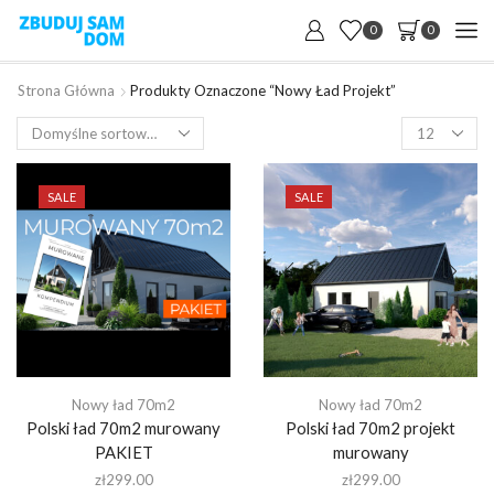
0
0
Strona Główna
Produkty Oznaczone “nowy Ład Projekt”
Products
per
page
SALE
SALE
Nowy ład 70m2
Nowy ład 70m2
Polski ład 70m2 murowany
Polski ład 70m2 projekt
PAKIET
murowany
zł
299.00
zł
299.00