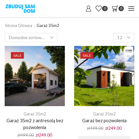
0
0
Strona Główna
Garaż 35m2
Products
per
page
SALE
SALE
Garaż 35m2
Garaż 35m2
Garaż 35m2 z antresolą bez
Garaż bez pozwolenia
pozwolenia
Pierwotna
Aktualna
zł
499.00
zł
249.00
cena
cena
Pierwotna
Aktualna
zł
499.00
zł
249.00