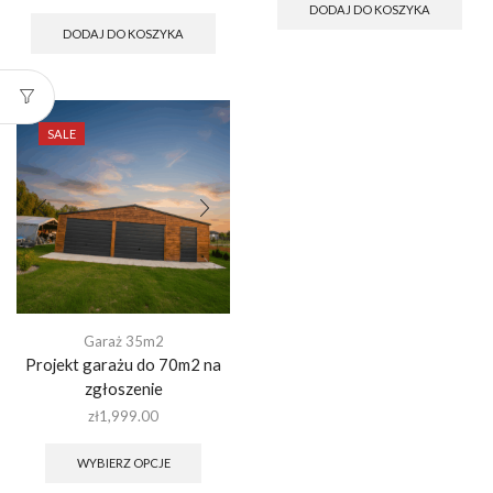
wynosiła:
wynosi:
cena
cena
DODAJ DO KOSZYKA
zł499.00.
zł249.00.
wynosiła:
wynosi:
DODAJ DO KOSZYKA
zł499.00.
zł249.00.
SALE
Garaż 35m2
Projekt garażu do 70m2 na
zgłoszenie
zł
1,999.00
Ten
produkt
WYBIERZ OPCJE
ma