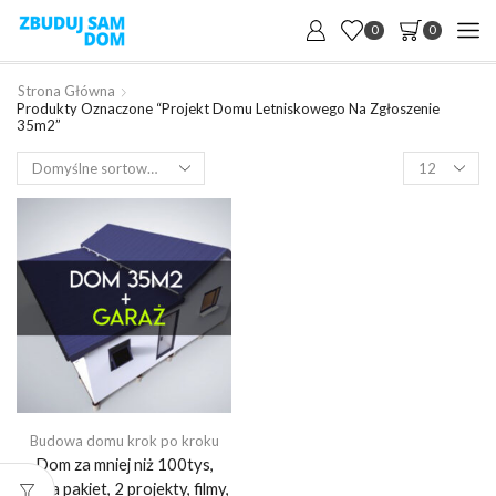
0
0
Strona Główna
Produkty Oznaczone “Projekt Domu Letniskowego Na Zgłoszenie
35m2”
Products
per
page
Budowa domu krok po kroku
Dom za mniej niż 100tys,
mega pakiet, 2 projekty, filmy,