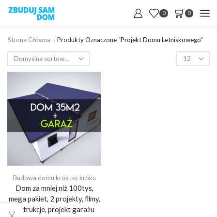
0
0
Strona Główna
Produkty Oznaczone “Projekt Domu Letniskowego”
Products
per
page
Budowa domu krok po kroku
Dom za mniej niż 100tys,
mega pakiet, 2 projekty, filmy,
instrukcje, projekt garażu