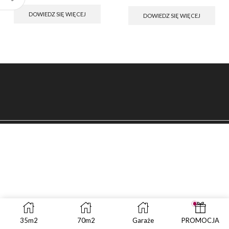
cena
cena
cena
cena
wynosiła:
wynosi:
wynosiła:
wynosi:
DOWIEDZ SIĘ WIĘCEJ
DOWIEDZ SIĘ WIĘCEJ
zł4,999.00.
zł2,499.00.
zł4,999.00.
zł3,499
35m2
70m2
Garaże
PROMOCJA