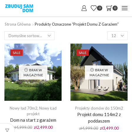
0
0
Strona Główna
Produkty Oznaczone “projekt Domu Z Garażem”
Products
per
page
SALE
SALE
BRAK W
BRAK W
MAGAZYNIE
MAGAZYNIE
Nowy ład 70m2
,
Nowy Ład
Projekty domów do 150m2
projekt
Projekt domu 114m2 z
Dom na start z garażem
poddaszem
Pierwotna
Aktualna
zł
4,999.00
zł
2,499.00
Pierwotna
Aktualn
zł
4,999.00
zł
3,499.00