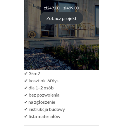
Zakres
zł
249.00
–
zł
499.00
cen:
od
Zobacz projekt
zł249.00
do
zł499.00
✔ 35m2
✔ koszt ok. 60tys
✔ dla 1–2 osób
✔ bez pozwolenia
✔ na zgłoszenie
✔ instrukcja budowy
✔ lista materiałów