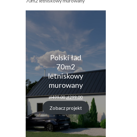
70m2 letniskowy murowany
Polski ład
70m2
letniskowy
murowany
Pierwotna
Aktualna
zł
499.00
zł
299.00
cena
cena
wynosiła:
wynosi:
Zobacz projekt
zł499.00.
zł299.00.