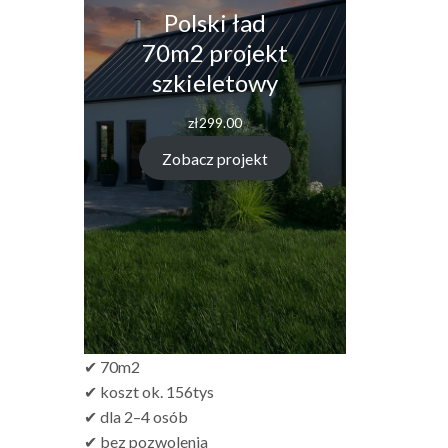
Polski ład
70m2 projekt
szkieletowy
zł
299.00
Zobacz projekt
✔ 70m2
✔ koszt ok. 156tys
✔ dla 2–4 osób
✔ bez pozwolenia