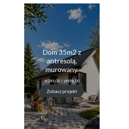
Dom 35m2 z
antresolą,
murowany.
Zakres
zł
249.00
–
zł
499.00
cen:
od
Zobacz projekt
zł249.00
do
zł499.00