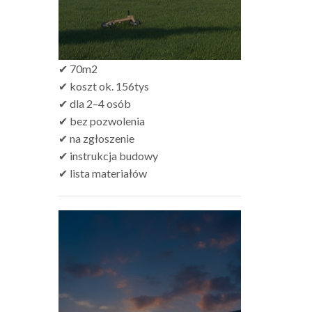
✔ 70m2
✔ koszt ok. 156tys
✔ dla 2–4 osób
✔ bez pozwolenia
✔ na zgłoszenie
✔ instrukcja budowy
✔ lista materiałów