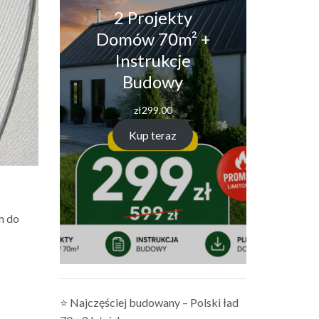
2 Projekty
Domów 70m² +
Instrukcje
Budowy
zł
299.00
Kup teraz
h do
⭐ Najczęściej budowany – Polski ład