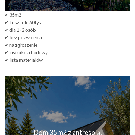
✔ 35m2
✔ koszt ok. 60tys
✔ dla 1–2 osób
✔ bez pozwolenia
✔ na zgłoszenie
✔ instrukcja budowy
✔ lista materiałów
Dom 35m2 z antresolą,