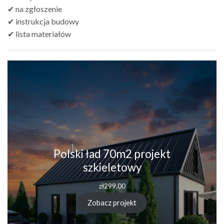
✔ na zgłoszenie
✔ instrukcja budowy
✔ lista materiałów
Polski ład 70m2 projekt
szkieletowy
zł
299.00
Zobacz projekt