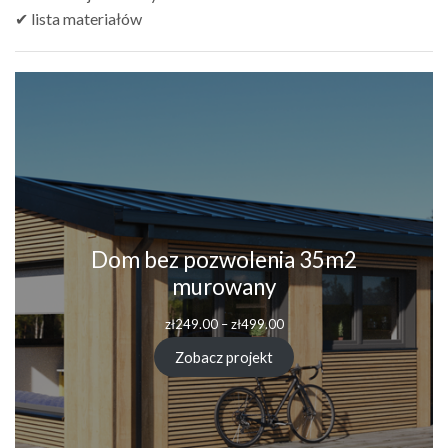
✔ lista materiałów
Dom bez pozwolenia 35m2
murowany
Zakres
zł
249.00
–
zł
499.00
cen:
od
Zobacz projekt
zł249.00
do
zł499.00