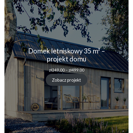
Domek letniskowy 35 m² –
projekt domu
Zakres
zł
249.00
–
zł
499.00
cen:
od
Zobacz projekt
zł249.00
do
zł499.00