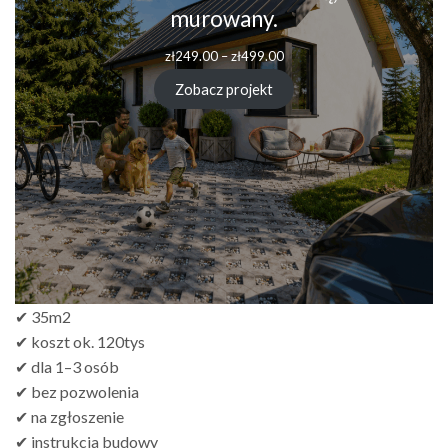
murowany.
Zakres
zł
249.00
–
zł
499.00
cen:
od
Zobacz projekt
zł249.00
do
zł499.00
✔ 35m2
✔ koszt ok. 120tys
✔ dla 1–3 osób
✔ bez pozwolenia
✔ na zgłoszenie
✔ instrukcja budowy