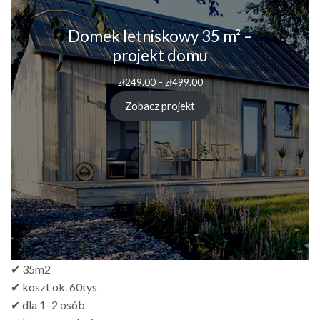
Domek letniskowy 35 m² –
projekt domu
Zakres
zł
249.00
–
zł
499.00
cen:
od
Zobacz projekt
zł249.00
do
zł499.00
✔ 35m2
✔ koszt ok. 60tys
✔ dla 1–2 osób