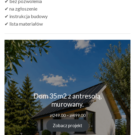
✔ bez pozwolenia
✔ na zgłoszenie
✔ instrukcja budowy
✔ lista materiałów
Dom 35m2 z antresolą,
murowany.
Zakres
zł
249.00
–
zł
499.00
cen:
od
Zobacz projekt
zł249.00
do