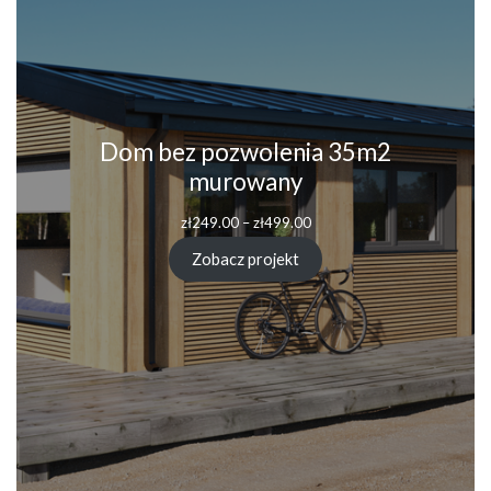
Dom bez pozwolenia 35m2
murowany
Zakres
zł
249.00
–
zł
499.00
cen:
od
Zobacz projekt
zł249.00
do
zł499.00