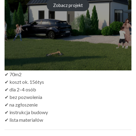
wynosiła:
wynosi:
Zobacz projekt
zł499.00.
zł299.00.
✔ 70m2
✔ koszt ok. 156tys
✔ dla 2–4 osób
✔ bez pozwolenia
✔ na zgłoszenie
✔ instrukcja budowy
✔ lista materiałów