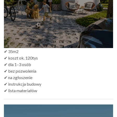
zł499.00
✔ 35m2
✔ koszt ok. 120tys
✔ dla 1–3 osób
✔ bez pozwolenia
✔ na zgłoszenie
✔ instrukcja budowy
✔ lista materiałów