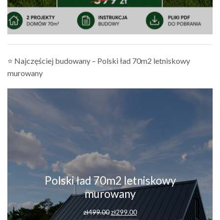
⭐ Najczęściej budowany – Polski ład 70m2 letniskowy
murowany
Polski ład 70m2 letniskowy
murowany
Pierwotna
Aktualna
zł
499.00
zł
299.00
cena
cena