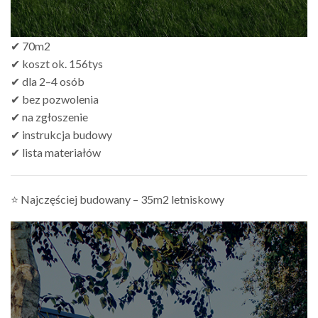
✔ 70m2
✔ koszt ok. 156tys
✔ dla 2–4 osób
✔ bez pozwolenia
✔ na zgłoszenie
✔ instrukcja budowy
✔ lista materiałów
⭐ Najczęściej budowany – 35m2 letniskowy