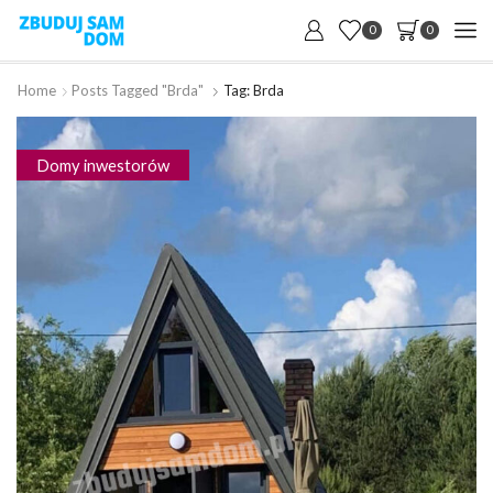
0
0
Home
Posts Tagged "brda"
Tag: Brda
Domy inwestorów