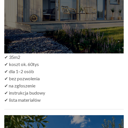
do
zł499.00
✔ 35m2
✔ koszt ok. 60tys
✔ dla 1–2 osób
✔ bez pozwolenia
✔ na zgłoszenie
✔ instrukcja budowy
✔ lista materiałów