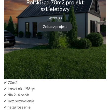
Polski ład 70m2 projekt
szkieletowy
zł
299.00
Zobacz projekt
✔ 70m2
✔ koszt ok. 156tys
✔ dla 2–4 osób
✔ bez pozwolenia
✔ na zgłoszenie