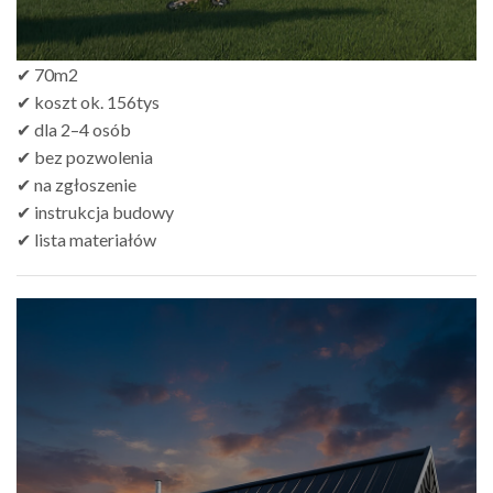
✔ 70m2
✔ koszt ok. 156tys
✔ dla 2–4 osób
✔ bez pozwolenia
✔ na zgłoszenie
✔ instrukcja budowy
✔ lista materiałów