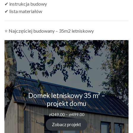
✔ instrukcja budowy
✔ lista materiałów
⭐ Najczęściej budowany – 35m2 letniskowy
Domek letniskowy 35 m² –
projekt domu
Zakres
zł
249.00
–
zł
499.00
cen:
od
Zobacz projekt
zł249.00