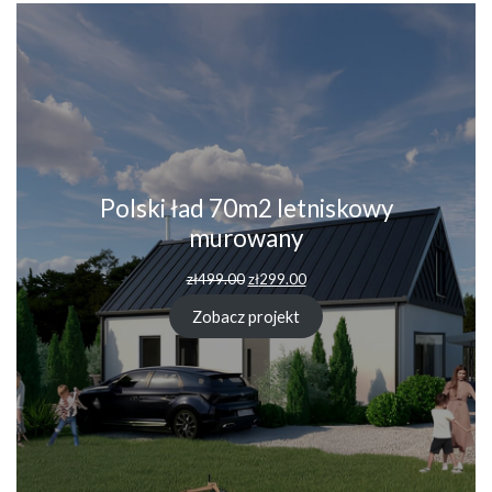
Polski ład 70m2 letniskowy
murowany
Pierwotna
Aktualna
zł
499.00
zł
299.00
cena
cena
wynosiła:
wynosi:
Zobacz projekt
zł499.00.
zł299.00.