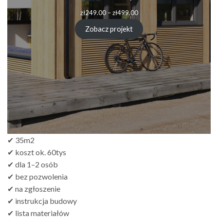
Zakres
zł
249.00
–
zł
499.00
cen:
od
Zobacz projekt
zł249.00
do
zł499.00
✔ 35m2
✔ koszt ok. 60tys
✔ dla 1–2 osób
✔ bez pozwolenia
✔ na zgłoszenie
✔ instrukcja budowy
✔ lista materiałów