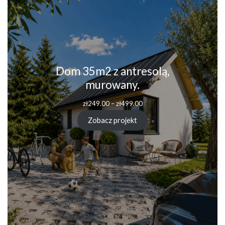
Dom 35m2 z antresolą,
murowany.
Zakres
zł
249.00
–
zł
499.00
cen:
od
Zobacz projekt
zł249.00
do
zł499.00