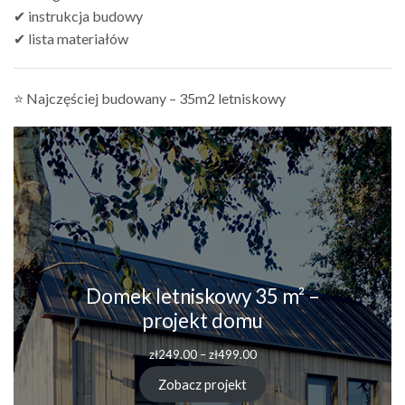
✔ instrukcja budowy
✔ lista materiałów
⭐ Najczęściej budowany – 35m2 letniskowy
Domek letniskowy 35 m² –
projekt domu
Zakres
zł
249.00
–
zł
499.00
cen:
od
Zobacz projekt
zł249.00