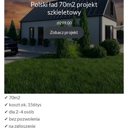
Polski ład 70m2 projekt
szkieletowy
zł
299.00
Zobacz projekt
✔ 70m2
✔ koszt ok. 156tys
✔ dla 2–4 osób
✔ bez pozwolenia
✔ na zgłoszenie