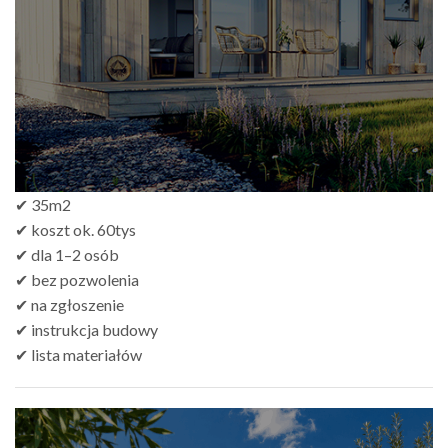
do
zł499.00
✔ 35m2
✔ koszt ok. 60tys
✔ dla 1–2 osób
✔ bez pozwolenia
✔ na zgłoszenie
✔ instrukcja budowy
✔ lista materiałów