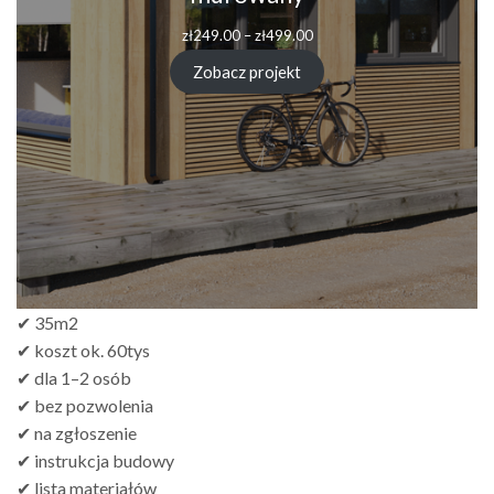
Zakres
zł
249.00
–
zł
499.00
cen:
od
Zobacz projekt
zł249.00
do
zł499.00
✔ 35m2
✔ koszt ok. 60tys
✔ dla 1–2 osób
✔ bez pozwolenia
✔ na zgłoszenie
✔ instrukcja budowy
✔ lista materiałów