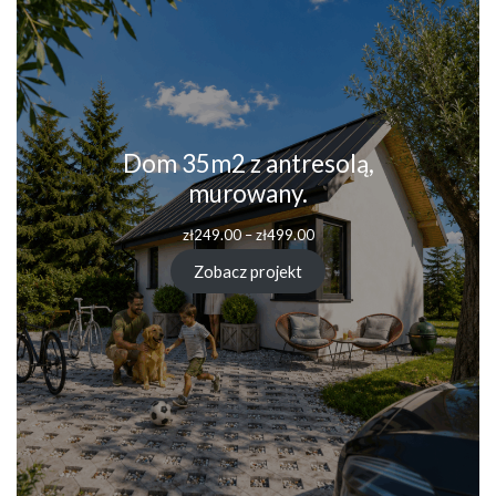
Dom 35m2 z antresolą,
murowany.
Zakres
zł
249.00
–
zł
499.00
cen:
od
Zobacz projekt
zł249.00
do
zł499.00