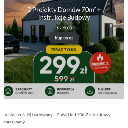
2 Projekty Domów 70m² +
Instrukcje Budowy
zł
299.00
Kup teraz
⭐ Najczęściej budowany – Polski ład 70m2 letniskowy
murowany