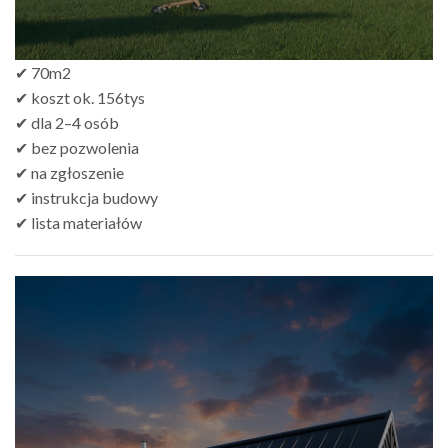
✔ 70m2
✔ koszt ok. 156tys
✔ dla 2–4 osób
✔ bez pozwolenia
✔ na zgłoszenie
✔ instrukcja budowy
✔ lista materiałów