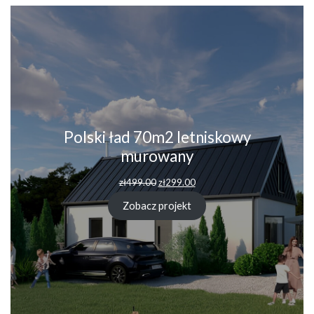
Polski ład 70m2 letniskowy
murowany
Pierwotna
Aktualna
zł
499.00
zł
299.00
cena
cena
wynosiła:
wynosi:
Zobacz projekt
zł499.00.
zł299.00.