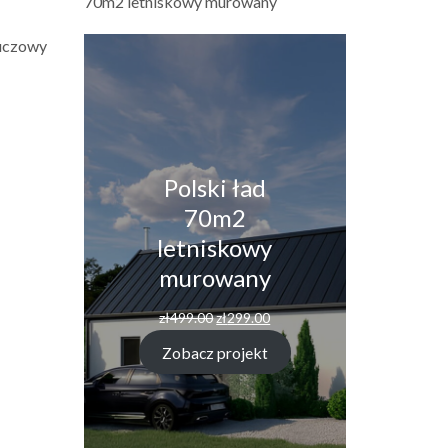
70m2 letniskowy murowany
luczowy
Polski ład
70m2
letniskowy
murowany
Pierwotna
Aktualna
zł
499.00
zł
299.00
cena
cena
wynosiła:
wynosi:
Zobacz projekt
zł499.00.
zł299.00.