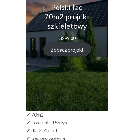
Polski ład
70m2 projekt
szkieletowy
zł
299.00
Zobacz projekt
✔ 70m2
✔ koszt ok. 156tys
✔ dla 2–4 osób
✔ bez pozwolenia