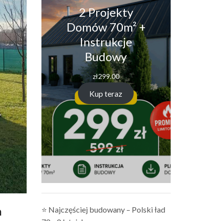
2 Projekty
Domów 70m² +
Instrukcje
Budowy
zł
299.00
Kup teraz
h
⭐ Najczęściej budowany – Polski ład