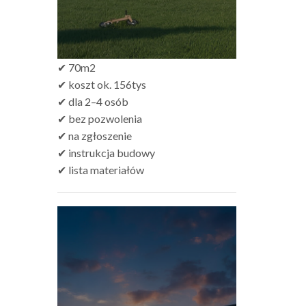
✔ 70m2
✔ koszt ok. 156tys
✔ dla 2–4 osób
✔ bez pozwolenia
✔ na zgłoszenie
✔ instrukcja budowy
✔ lista materiałów