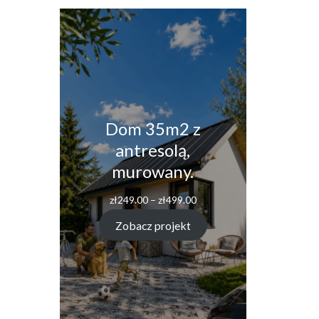
Dom 35m2 z
antresolą,
murowany.
Zakres
zł
249.00
–
zł
499.00
cen:
od
Zobacz projekt
zł249.00
do
zł499.00