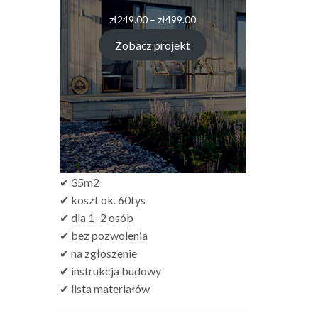
Zakres
zł
249.00
–
zł
499.00
cen:
od
Zobacz projekt
zł249.00
do
zł499.00
✔ 35m2
✔ koszt ok. 60tys
✔ dla 1–2 osób
✔ bez pozwolenia
✔ na zgłoszenie
✔ instrukcja budowy
✔ lista materiałów