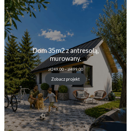
Dom 35m2 z antresolą,
murowany.
Zakres
zł
249.00
–
zł
499.00
cen:
od
Zobacz projekt
zł249.00
do
zł499.00