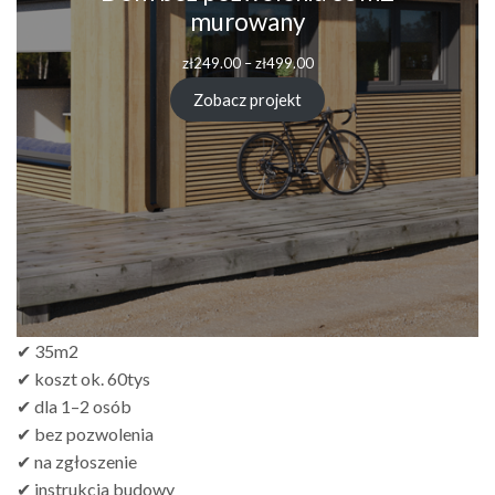
murowany
Zakres
zł
249.00
–
zł
499.00
cen:
od
Zobacz projekt
zł249.00
do
zł499.00
✔ 35m2
✔ koszt ok. 60tys
✔ dla 1–2 osób
✔ bez pozwolenia
✔ na zgłoszenie
✔ instrukcja budowy