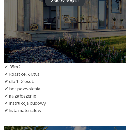
Zobacz projekt
zł249.00
do
zł499.00
✔ 35m2
✔ koszt ok. 60tys
✔ dla 1–2 osób
✔ bez pozwolenia
✔ na zgłoszenie
✔ instrukcja budowy
✔ lista materiałów