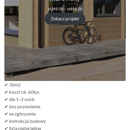
Zakres
zł
249.00
–
zł
499.00
cen:
od
Zobacz projekt
zł249.00
do
zł499.00
✔ 35m2
✔ koszt ok. 60tys
✔ dla 1–2 osób
✔ bez pozwolenia
✔ na zgłoszenie
✔ instrukcja budowy
✔ lista materiałów