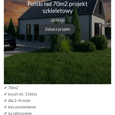
Polski ład 70m2 projekt
szkieletowy
zł
299.00
Zobacz projekt
✔ 70m2
✔ koszt ok. 156tys
✔ dla 2–4 osób
✔ bez pozwolenia
✔ na zgłoszenie