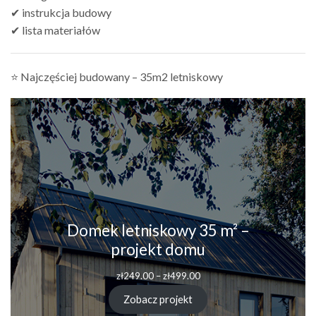
✔ instrukcja budowy
✔ lista materiałów
⭐ Najczęściej budowany – 35m2 letniskowy
Domek letniskowy 35 m² –
projekt domu
Zakres
zł
249.00
–
zł
499.00
cen:
od
Zobacz projekt
zł249.00