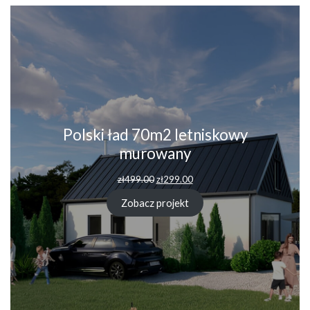
Polski ład 70m2 letniskowy
murowany
Pierwotna
Aktualna
zł
499.00
zł
299.00
cena
cena
wynosiła:
wynosi:
Zobacz projekt
zł499.00.
zł299.00.