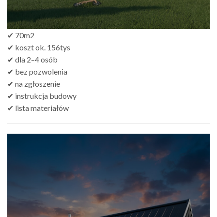
✔ 70m2
✔ koszt ok. 156tys
✔ dla 2–4 osób
✔ bez pozwolenia
✔ na zgłoszenie
✔ instrukcja budowy
✔ lista materiałów