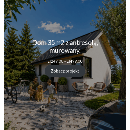
Dom 35m2 z antresolą,
murowany.
Zakres
zł
249.00
–
zł
499.00
cen:
od
Zobacz projekt
zł249.00
do
zł499.00