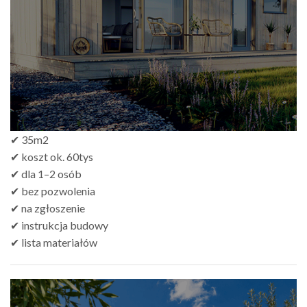
do
zł499.00
✔ 35m2
✔ koszt ok. 60tys
✔ dla 1–2 osób
✔ bez pozwolenia
✔ na zgłoszenie
✔ instrukcja budowy
✔ lista materiałów