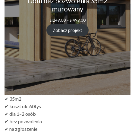
Dom bez pozwolenia 35m2
murowany
Zakres
zł
249.00
–
zł
499.00
cen:
od
Zobacz projekt
zł249.00
do
zł499.00
✔ 35m2
✔ koszt ok. 60tys
✔ dla 1–2 osób
✔ bez pozwolenia
✔ na zgłoszenie