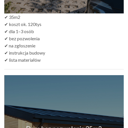
✔ 35m2
✔ koszt ok. 120tys
✔ dla 1–3 osób
✔ bez pozwolenia
✔ na zgłoszenie
✔ instrukcja budowy
✔ lista materiałów