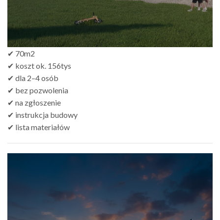
✔ 70m2
✔ koszt ok. 156tys
✔ dla 2–4 osób
✔ bez pozwolenia
✔ na zgłoszenie
✔ instrukcja budowy
✔ lista materiałów