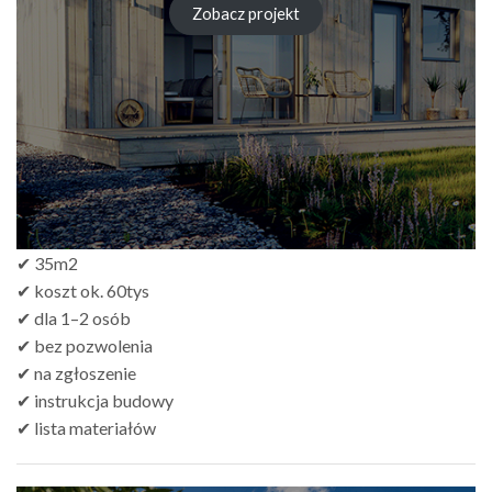
od
Zobacz projekt
zł249.00
do
zł499.00
✔ 35m2
✔ koszt ok. 60tys
✔ dla 1–2 osób
✔ bez pozwolenia
✔ na zgłoszenie
✔ instrukcja budowy
✔ lista materiałów