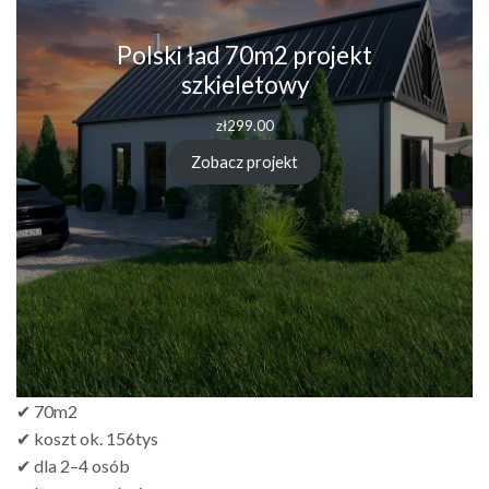
Polski ład 70m2 projekt
szkieletowy
zł
299.00
Zobacz projekt
✔ 70m2
✔ koszt ok. 156tys
✔ dla 2–4 osób