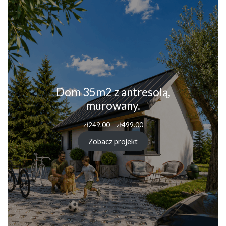
Dom 35m2 z antresolą,
murowany.
Zakres
zł
249.00
–
zł
499.00
cen:
od
Zobacz projekt
zł249.00
do
zł499.00