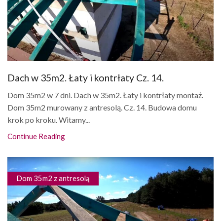
Dach w 35m2. Łaty i kontrłaty Cz. 14.
Dom 35m2 w 7 dni. Dach w 35m2. Łaty i kontrłaty montaż.
Dom 35m2 murowany z antresolą. Cz. 14. Budowa domu
krok po kroku. Witamy...
Continue Reading
Dom 35m2 z antresolą