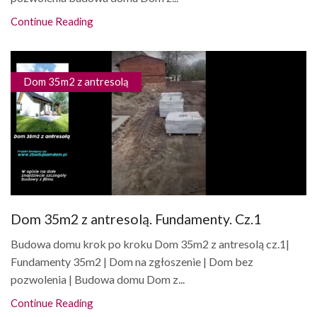
Continue Reading
Dom 35m2 z antresolą
Dom 35m2 z antresolą. Fundamenty. Cz.1
Budowa domu krok po kroku Dom 35m2 z antresolą cz.1|
Fundamenty 35m2 | Dom na zgłoszenie | Dom bez
pozwolenia | Budowa domu Dom z...
Continue Reading