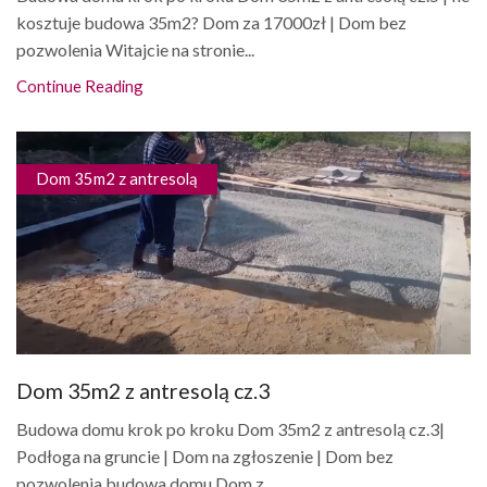
kosztuje budowa 35m2? Dom za 17000zł | Dom bez
pozwolenia Witajcie na stronie...
Continue Reading
Dom 35m2 z antresolą
Dom 35m2 z antresolą cz.3
Budowa domu krok po kroku Dom 35m2 z antresolą cz.3|
Podłoga na gruncie | Dom na zgłoszenie | Dom bez
pozwolenia budowa domu Dom z...