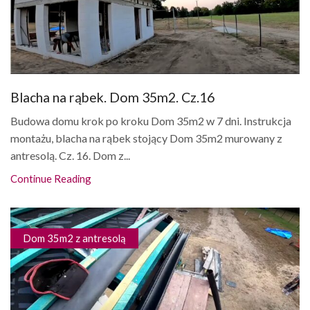
Blacha na rąbek. Dom 35m2. Cz.16
Budowa domu krok po kroku Dom 35m2 w 7 dni. Instrukcja
montażu, blacha na rąbek stojący Dom 35m2 murowany z
antresolą. Cz. 16. Dom z...
Continue Reading
Dom 35m2 z antresolą