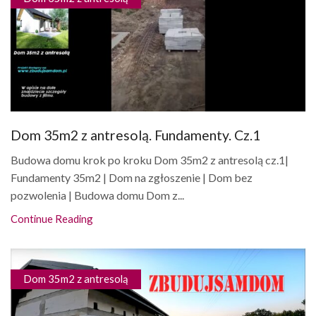
Dom 35m2 z antresolą. Fundamenty. Cz.1
Budowa domu krok po kroku Dom 35m2 z antresolą cz.1|
Fundamenty 35m2 | Dom na zgłoszenie | Dom bez
pozwolenia | Budowa domu Dom z...
Continue Reading
Dom 35m2 z antresolą