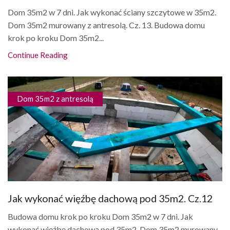
Dom 35m2 w 7 dni. Jak wykonać ściany szczytowe w 35m2.
Dom 35m2 murowany z antresolą. Cz. 13. Budowa domu
krok po kroku Dom 35m2...
Continue Reading
Dom 35m2 z antresolą
Jak wykonać więźbę dachową pod 35m2. Cz.12
Budowa domu krok po kroku Dom 35m2 w 7 dni. Jak
wykonać więźbę dachową pod 35m2. Dom 35m2 murowany