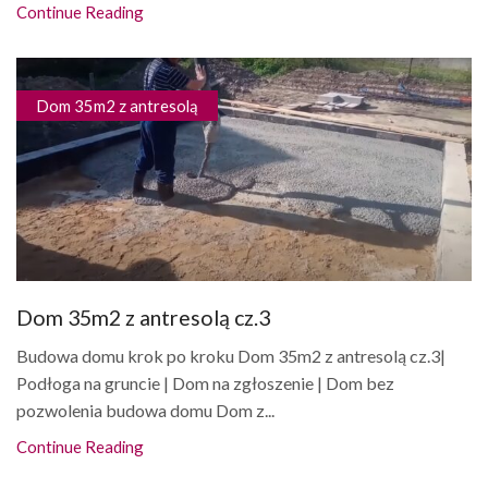
Continue Reading
Dom 35m2 z antresolą
Dom 35m2 z antresolą cz.3
Budowa domu krok po kroku Dom 35m2 z antresolą cz.3|
Podłoga na gruncie | Dom na zgłoszenie | Dom bez
pozwolenia budowa domu Dom z...
Continue Reading