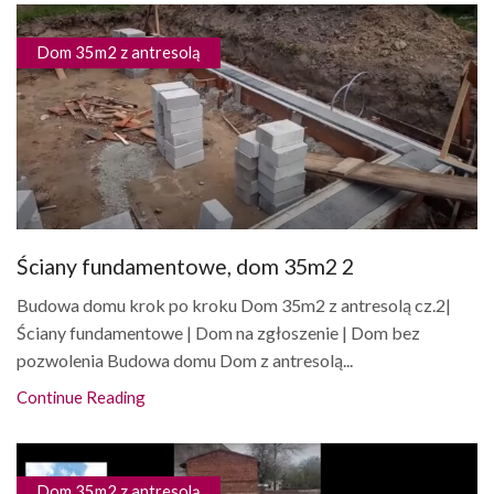
Dom 35m2 z antresolą
Ściany fundamentowe, dom 35m2 2
Budowa domu krok po kroku Dom 35m2 z antresolą cz.2|
Ściany fundamentowe | Dom na zgłoszenie | Dom bez
pozwolenia Budowa domu Dom z antresolą...
Continue Reading
Dom 35m2 z antresolą