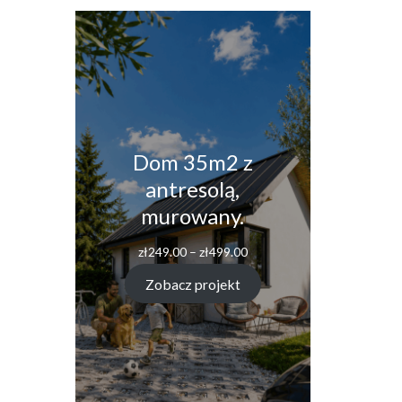
Dom 35m2 z
antresolą,
murowany.
Zakres
zł
249.00
–
zł
499.00
cen:
od
Zobacz projekt
zł249.00
do
zł499.00