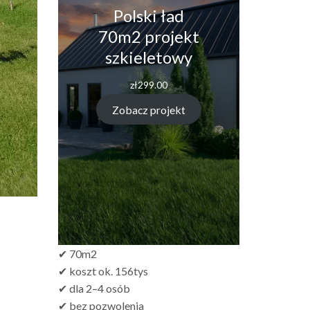
Polski ład
70m2 projekt
szkieletowy
zł
299.00
Zobacz projekt
✔ 70m2
✔ koszt ok. 156tys
✔ dla 2–4 osób
✔ bez pozwolenia