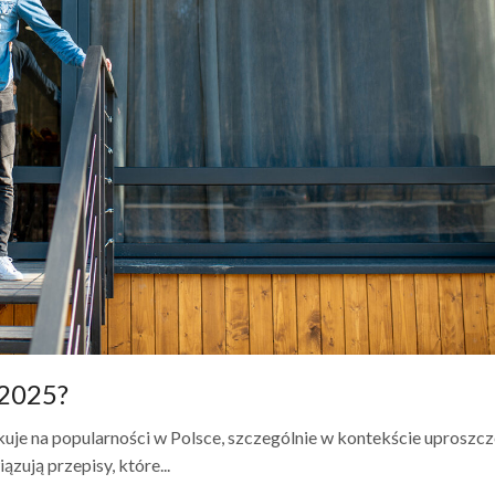
 2025?
je na popularności w Polsce, szczególnie w kontekście uproszcz
ują przepisy, które...