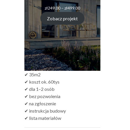
Zakres
zł
249.00
–
zł
499.00
cen:
od
Zobacz projekt
zł249.00
do
zł499.00
✔ 35m2
✔ koszt ok. 60tys
✔ dla 1–2 osób
✔ bez pozwolenia
✔ na zgłoszenie
✔ instrukcja budowy
✔ lista materiałów