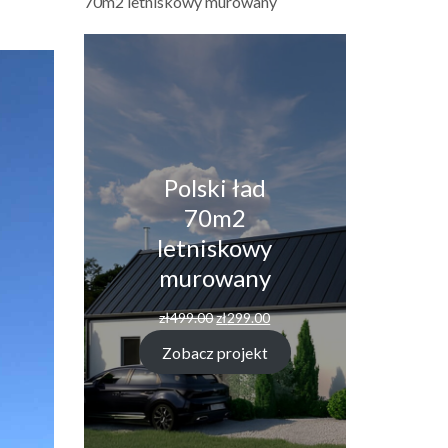
70m2 letniskowy murowany
Polski ład
70m2
letniskowy
murowany
Pierwotna
Aktualna
zł
499.00
zł
299.00
cena
cena
wynosiła:
wynosi:
Zobacz projekt
zł499.00.
zł299.00.