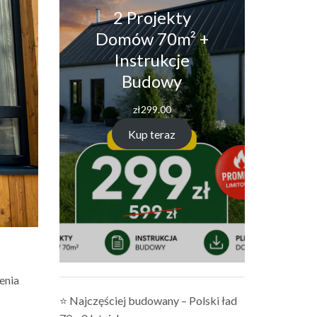
2 Projekty
Domów 70m² +
Instrukcje
Budowy
zł
299.00
Kup teraz
enia
⭐ Najczęściej budowany – Polski ład