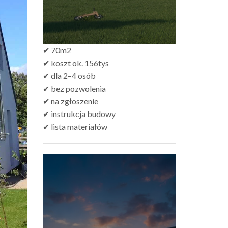
✔ 70m2
✔ koszt ok. 156tys
✔ dla 2–4 osób
✔ bez pozwolenia
✔ na zgłoszenie
✔ instrukcja budowy
✔ lista materiałów